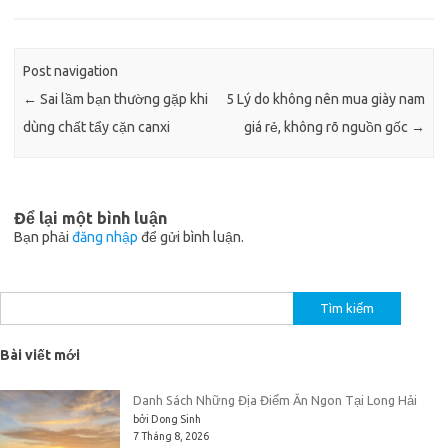
Post navigation
←
Sai lầm bạn thường gặp khi
5 Lý do không nên mua giày nam
dùng chất tẩy cặn canxi
giá rẻ, không rõ nguồn gốc
→
Để lại một bình luận
Bạn phải
đăng nhập
để gửi bình luận.
Tìm
kiếm
cho:
Bài viết mới
Danh Sách Những Địa Điểm Ăn Ngon Tại Long Hải
bởi Dong Sinh
7 Tháng 8, 2026