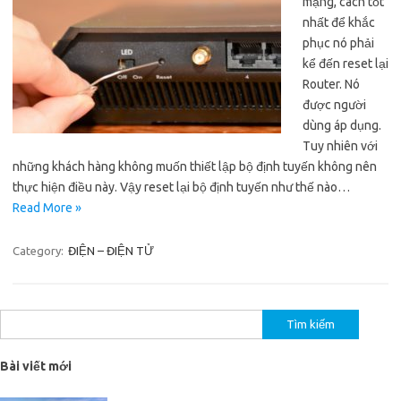
mạng, cách tốt
nhất để khắc
phục nó phải
kể đến reset lại
Router. Nó
được người
dùng áp dụng.
Tuy nhiên với
những khách hàng không muốn thiết lập bộ định tuyến không nên
thực hiện điều này. Vậy reset lại bộ định tuyến như thế nào…
Read More »
Category:
ĐIỆN – ĐIỆN TỬ
Tìm
kiếm
cho:
Bài viết mới