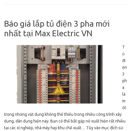
Báo giá lắp tủ điện 3 pha mới
nhất tại Max Electric VN
T
ủ
đi
ện
3
ph
a
là
m
ột
trong những vật dụng không thể thiếu trong nhiều công trình xây
dựng, dân dụng hiện nay. Bạn có thể bắt gặp nó xuất hiện rất nhiều
tại các xí nghiệp, nhà máy hay khu chế xuất… Tùy vào mục đích sử