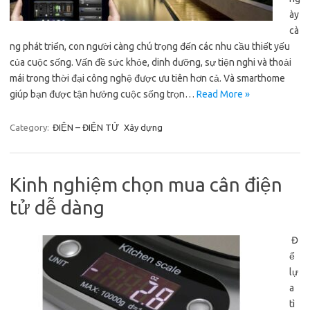
ày
cà
ng phát triển, con người càng chú trọng đến các nhu cầu thiết yếu
của cuộc sống. Vấn đề sức khỏe, dinh dưỡng, sự tiện nghi và thoải
mái trong thời đại công nghệ được ưu tiên hơn cả. Và smarthome
giúp bạn được tận hưởng cuộc sống trọn…
Read More »
Category:
ĐIỆN – ĐIỆN TỬ
Xây dựng
Kinh nghiệm chọn mua cân điện
tử dễ dàng
Đ
ể
lự
a
tì