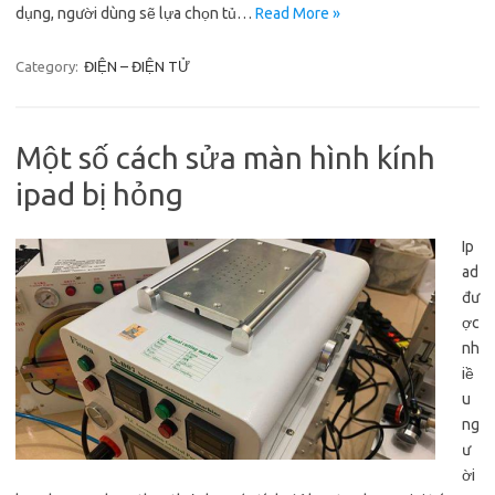
dụng, người dùng sẽ lựa chọn tủ…
Read More »
Category:
ĐIỆN – ĐIỆN TỬ
Một số cách sửa màn hình kính
ipad bị hỏng
Ip
ad
đư
ợc
nh
iề
u
ng
ư
ời