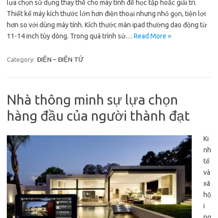
lựa chọn sử dụng thay thế cho máy tính để học tập hoặc giải trí.
Thiết kế máy kích thước lớn hơn điện thoại nhưng nhỏ gọn, tiện lợi
hơn so với dùng máy tính. Kích thước màn ipad thường dao động từ
11-14 inch tùy dòng. Trong quá trình sử…
Read More »
Category:
ĐIỆN – ĐIỆN TỬ
Nhà thông minh sự lựa chọn
hàng đầu của người thành đạt
Ki
nh
tế
và
xã
hộ
i
ng