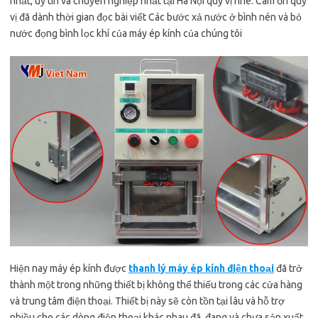
nhất, uy tín và chuyên nghiệp nhất tại Hà Nội quý vị nhé. Cám ơn quý
vị đã dành thời gian đọc bài viết Các bước xả nước ở bình nén và bỏ
nước đọng bình lọc khí của máy ép kính của chúng tôi
Hiện nay máy ép kính được
thanh lý máy ép kính điện thoại
đã trở
thành một trong những thiết bị không thể thiếu trong các cửa hàng
và trung tâm điện thoại. Thiết bị này sẽ còn tồn tại lâu và hỗ trợ
nhiều cho các dòng điện thoại khác nhau đã, đang và chưa sản xuất.