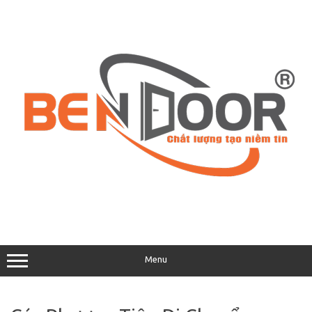
Skip
to
content
Menu