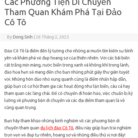
Các Phương Tiện Di Chuyển
Tham Quan Khám Phá Tại Đảo
Cô Tô
By
Dong Sinh
|
26 Tháng 2, 2025
Đảo Cô Tô là điểm đến lý tưởng cho những ai muốn tìm kiếm sự bình
yên và khám phá vẻ đẹp hoang sơ của thiên nhiên. Với các bãi biển
cát trắng mịn màng, nước biển trong xanh và không khí trong lành,
đảo hứa hẹn sẽ mang đến cho bạn những phút giây thư giãn tuyệt
vời. Những hòn đảo nhỏ xung quanh cũng là điểm nhấn hấp dẫn,
giúp bạn có cơ hội tham gia các hoạt động như lặn biển, câu cá hay
tham quan các làng chài. Để có chuyến đi hoàn hảo, việc chuẩn bị kỹ
lưỡng về phương tiện di chuyển và các địa điểm tham quan là vô
cùng quan trọng.
Bạn hãy tham khảo những kinh nghiệm về các phương tiện di
chuyển tham quan
du lịch đảo Cô Tô
, điều này giúp bạn trải nghiệm
trọn vẹn vẻ đẹp tự nhiên, hoang sơ và những điều thú vị nơi đây!