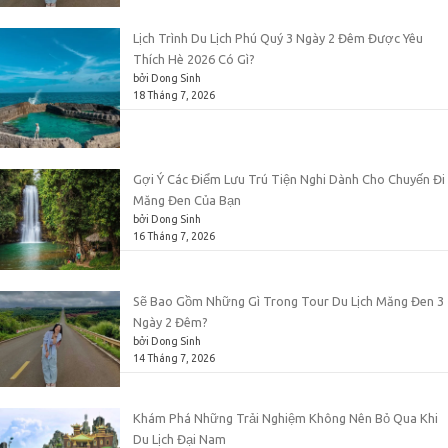
Lịch Trình Du Lịch Phú Quý 3 Ngày 2 Đêm Được Yêu
Thích Hè 2026 Có Gì?
bởi Dong Sinh
18 Tháng 7, 2026
Gợi Ý Các Điểm Lưu Trú Tiện Nghi Dành Cho Chuyến Đi
Măng Đen Của Bạn
bởi Dong Sinh
16 Tháng 7, 2026
Sẽ Bao Gồm Những Gì Trong Tour Du Lịch Măng Đen 3
Ngày 2 Đêm?
bởi Dong Sinh
14 Tháng 7, 2026
Khám Phá Những Trải Nghiệm Không Nên Bỏ Qua Khi
Du Lịch Đại Nam