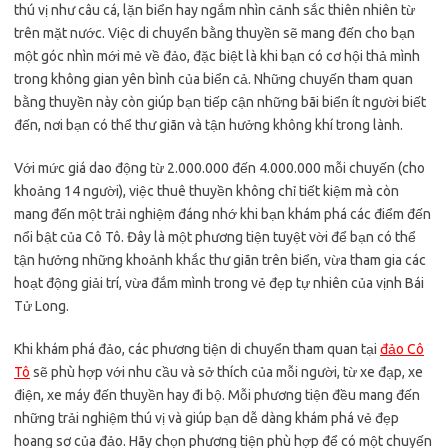
thú vị như câu cá, lặn biển hay ngắm nhìn cảnh sắc thiên nhiên từ
trên mặt nước. Việc di chuyển bằng thuyền sẽ mang đến cho bạn
một góc nhìn mới mẻ về đảo, đặc biệt là khi bạn có cơ hội thả mình
trong không gian yên bình của biển cả. Những chuyến tham quan
bằng thuyền này còn giúp bạn tiếp cận những bãi biển ít người biết
đến, nơi bạn có thể thư giãn và tận hưởng không khí trong lành.
Với mức giá dao động từ 2.000.000 đến 4.000.000 mỗi chuyến (cho
khoảng 14 người), việc thuê thuyền không chỉ tiết kiệm mà còn
mang đến một trải nghiệm đáng nhớ khi bạn khám phá các điểm đến
nổi bật của Cô Tô. Đây là một phương tiện tuyệt vời để bạn có thể
tận hưởng những khoảnh khắc thư giãn trên biển, vừa tham gia các
hoạt động giải trí, vừa đắm mình trong vẻ đẹp tự nhiên của vịnh Bái
Tử Long.
Khi khám phá đảo, các phương tiện di chuyển tham quan tại
đảo Cô
Tô
sẽ phù hợp với nhu cầu và sở thích của mỗi người, từ xe đạp, xe
điện, xe máy đến thuyền hay đi bộ. Mỗi phương tiện đều mang đến
những trải nghiệm thú vị và giúp bạn dễ dàng khám phá vẻ đẹp
hoang sơ của đảo. Hãy chọn phương tiện phù hợp để có một chuyến