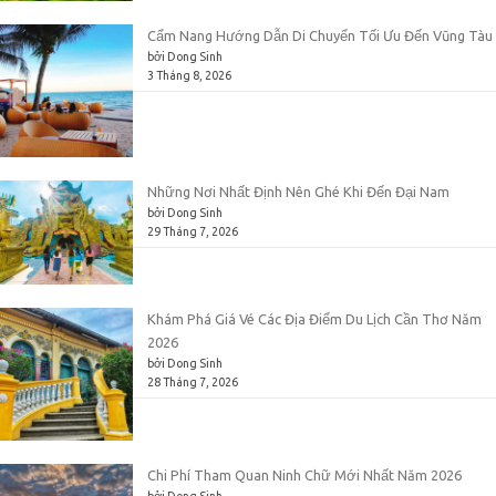
Cẩm Nang Hướng Dẫn Di Chuyển Tối Ưu Đến Vũng Tàu
bởi Dong Sinh
3 Tháng 8, 2026
Những Nơi Nhất Định Nên Ghé Khi Đến Đại Nam
bởi Dong Sinh
29 Tháng 7, 2026
Khám Phá Giá Vé Các Địa Điểm Du Lịch Cần Thơ Năm
2026
bởi Dong Sinh
28 Tháng 7, 2026
Chi Phí Tham Quan Ninh Chữ Mới Nhất Năm 2026
bởi Dong Sinh