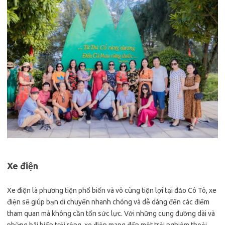
Xe điện
Xe điện là phương tiện phổ biến và vô cùng tiện lợi tại đảo Cô Tô, xe
điện sẽ giúp bạn di chuyển nhanh chóng và dễ dàng đến các điểm
tham quan mà không cần tốn sức lực. Với những cung đường dài và
những bãi biển trải rộng, xe điện mang đến một trải nghiệm thoải