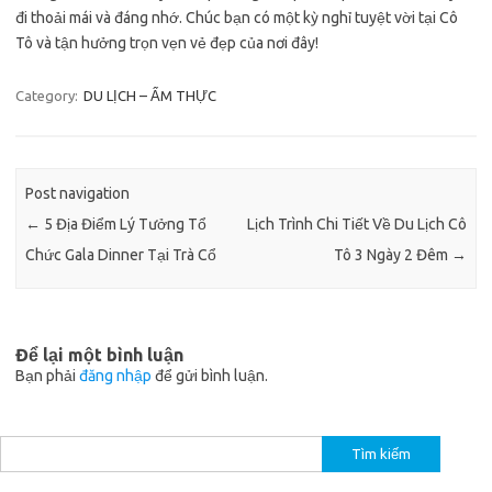
đi thoải mái và đáng nhớ. Chúc bạn có một kỳ nghỉ tuyệt vời tại Cô
Tô và tận hưởng trọn vẹn vẻ đẹp của nơi đây!
Category:
DU LỊCH – ẨM THỰC
Post navigation
←
5 Địa Điểm Lý Tưởng Tổ
Lịch Trình Chi Tiết Về Du Lịch Cô
Chức Gala Dinner Tại Trà Cổ
Tô 3 Ngày 2 Đêm
→
Để lại một bình luận
Bạn phải
đăng nhập
để gửi bình luận.
Tìm
kiếm