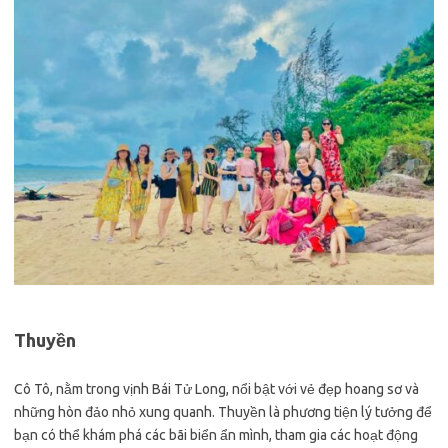
Thuyền
Cô Tô, nằm trong vịnh Bái Tử Long, nổi bật với vẻ đẹp hoang sơ và
những hòn đảo nhỏ xung quanh. Thuyền là phương tiện lý tưởng để
bạn có thể khám phá các bãi biển ẩn mình, tham gia các hoạt động