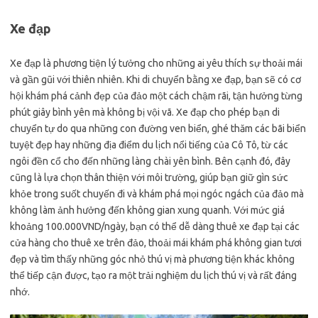
Xe đạp
Xe đạp là phương tiện lý tưởng cho những ai yêu thích sự thoải mái
và gần gũi với thiên nhiên. Khi di chuyển bằng xe đạp, bạn sẽ có cơ
hội khám phá cảnh đẹp của đảo một cách chậm rãi, tận hưởng từng
phút giây bình yên mà không bị vội vã. Xe đạp cho phép bạn di
chuyển tự do qua những con đường ven biển, ghé thăm các bãi biển
tuyệt đẹp hay những địa điểm du lịch nổi tiếng của Cô Tô, từ các
ngôi đền cổ cho đến những làng chài yên bình. Bên cạnh đó, đây
cũng là lựa chọn thân thiện với môi trường, giúp bạn giữ gìn sức
khỏe trong suốt chuyến đi và khám phá mọi ngóc ngách của đảo mà
không làm ảnh hưởng đến không gian xung quanh. Với mức giá
khoảng 100.000VND/ngày, bạn có thể dễ dàng thuê xe đạp tại các
cửa hàng cho thuê xe trên đảo, thoải mái khám phá không gian tươi
đẹp và tìm thấy những góc nhỏ thú vị mà phương tiện khác không
thể tiếp cận được, tạo ra một trải nghiệm du lịch thú vị và rất đáng
nhớ.