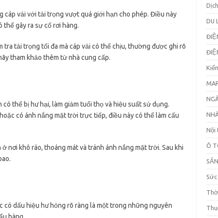
Dịc
 cáp vải với tải trọng vượt quá giới hạn cho phép. Điều này
DU 
thể gây ra sự cố rơi hàng.
ĐIỆ
m tra tải trọng tối đa mà cáp vải có thể chịu, thường được ghi rõ
ĐIỆ
hãy tham khảo thêm từ nhà cung cấp.
Kiế
MAR
NGÂ
ó thể bị hư hại, làm giảm tuổi thọ và hiệu suất sử dụng.
NHÀ
hoặc có ánh nắng mặt trời trực tiếp, điều này có thể làm cấu
Nội 
Ô T
 ở nơi khô ráo, thoáng mát và tránh ánh nắng mặt trời. Sau khi
bao.
SẢ
Sức
Thờ
ặc có dấu hiệu hư hỏng rõ ràng là một trong những nguyên
Thu
cẩu hàng.