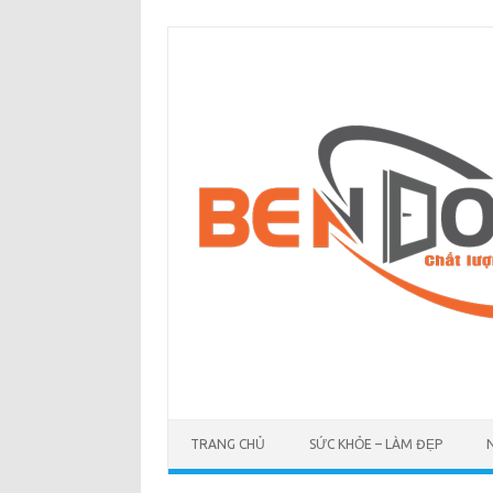
Skip
to
content
TRANG CHỦ
SỨC KHỎE – LÀM ĐẸP