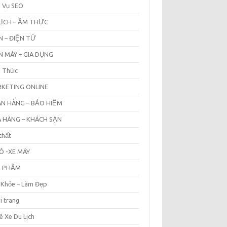
h Vụ SEO
LỊCH – ẨM THỰC
N – ĐIỆN TỬ
N MÁY – GIA DỤNG
n Thức
KETING ONLINE
N HÀNG – BẢO HIỂM
 HÀNG – KHÁCH SẠN
thất
Ô -XE MÁY
N PHẨM
 Khỏe – Làm Đẹp
i trang
ê Xe Du Lịch