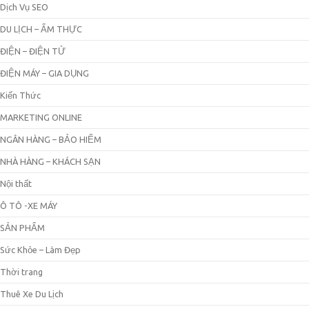
Dịch Vụ SEO
DU LỊCH – ẨM THỰC
ĐIỆN – ĐIỆN TỬ
ĐIỆN MÁY – GIA DỤNG
Kiến Thức
MARKETING ONLINE
NGÂN HÀNG – BẢO HIỂM
NHÀ HÀNG – KHÁCH SẠN
Nội thất
Ô TÔ -XE MÁY
SẢN PHẨM
Sức Khỏe – Làm Đẹp
Thời trang
Thuê Xe Du Lịch