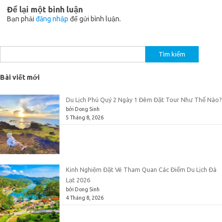
Để lại một bình luận
Bạn phải
đăng nhập
để gửi bình luận.
Tìm
kiếm
cho:
Bài viết mới
Du Lịch Phú Quý 2 Ngày 1 Đêm Đặt Tour Như Thế Nào?
bởi Dong Sinh
5 Tháng 8, 2026
Kinh Nghiệm Đặt Vé Tham Quan Các Điểm Du Lịch Đà
Lạt 2026
bởi Dong Sinh
4 Tháng 8, 2026