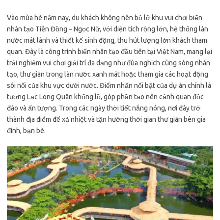
Vào mùa hè năm nay, du khách không nên bỏ lỡ khu vui chơi biển
nhân tạo Tiên Đồng – Ngọc Nữ, với diện tích rộng lớn, hệ thống làn
nước mát lành và thiết kế sinh động, thu hút lượng lớn khách tham
quan. Đây là công trình biển nhân tạo đầu tiên tại Việt Nam, mang lại
trải nghiệm vui chơi giải trí đa dạng như đùa nghịch cùng sóng nhân
tạo, thư giãn trong làn nước xanh mát hoặc tham gia các hoạt động
sôi nổi của khu vực dưới nước. Điểm nhấn nổi bật của dự án chính là
tượng Lạc Long Quân khổng lồ, góp phần tạo nên cảnh quan độc
đáo và ấn tượng. Trong các ngày thời tiết nắng nóng, nơi đây trở
thành địa điểm để xả nhiệt và tận hưởng thời gian thư giãn bên gia
đình, bạn bè.