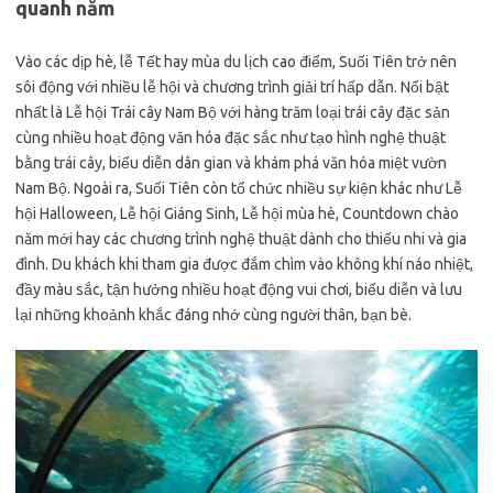
quanh năm
Vào các dịp hè, lễ Tết hay mùa du lịch cao điểm, Suối Tiên trở nên
sôi động với nhiều lễ hội và chương trình giải trí hấp dẫn. Nổi bật
nhất là Lễ hội Trái cây Nam Bộ với hàng trăm loại trái cây đặc sản
cùng nhiều hoạt động văn hóa đặc sắc như tạo hình nghệ thuật
bằng trái cây, biểu diễn dân gian và khám phá văn hóa miệt vườn
Nam Bộ. Ngoài ra, Suối Tiên còn tổ chức nhiều sự kiện khác như Lễ
hội Halloween, Lễ hội Giáng Sinh, Lễ hội mùa hè, Countdown chào
năm mới hay các chương trình nghệ thuật dành cho thiếu nhi và gia
đình. Du khách khi tham gia được đắm chìm vào không khí náo nhiệt,
đầy màu sắc, tận hưởng nhiều hoạt động vui chơi, biểu diễn và lưu
lại những khoảnh khắc đáng nhớ cùng người thân, bạn bè.