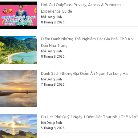
Hot Girl OnlyFans: Privacy, Access & Premium
Experience Guide
bởi Dong Sinh
8 Tháng 8, 2026
Điểm Danh Những Trải Nghiệm Đắt Giá Phải Thử Khi
Đến Nha Trang
bởi Dong Sinh
8 Tháng 8, 2026
Danh Sách Những Địa Điểm Ăn Ngon Tại Long Hải
bởi Dong Sinh
7 Tháng 8, 2026
Du Lịch Phú Quý 2 Ngày 1 Đêm Đặt Tour Như Thế Nào?
bởi Dong Sinh
5 Tháng 8, 2026