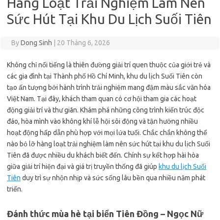
Hàng Loạt Trải Nghiệm Làm Nên
Sức Hút Tại Khu Du Lịch Suối Tiên
By
Dong Sinh
|
20 Tháng 6, 2026
Không chỉ nổi tiếng là thiên đường giải trí quen thuộc của giới trẻ và
các gia đình tại Thành phố Hồ Chí Minh, khu du lịch Suối Tiên còn
tạo ấn tượng bởi hành trình trải nghiệm mang đậm màu sắc văn hóa
Việt Nam. Tại đây, khách tham quan có cơ hội tham gia các hoạt
động giải trí và thư giãn. Khám phá những công trình kiến trúc độc
đáo, hòa mình vào không khí lễ hội sôi động và tận hưởng nhiều
hoạt động hấp dẫn phù hợp với mọi lứa tuổi. Chắc chắn không thể
nào bỏ lỡ hàng loạt trải nghiệm làm nên sức hút tại khu du lịch Suối
Tiên đã được nhiều du khách biết đến. Chính sự kết hợp hài hòa
giữa giải trí hiện đại và giá trị truyền thống đã giúp
khu du lịch Suối
Tiên
duy trì sự nhộn nhịp và sức sống lâu bền qua nhiều năm phát
triển.
Đánh thức mùa hè tại biển Tiên Đồng – Ngọc Nữ