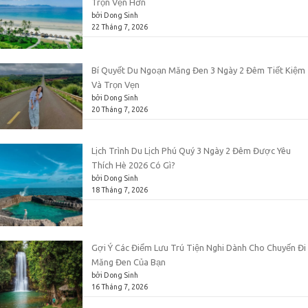
Trọn Vẹn Hơn
bởi Dong Sinh
22 Tháng 7, 2026
Bí Quyết Du Ngoạn Măng Đen 3 Ngày 2 Đêm Tiết Kiệm
Và Trọn Vẹn
bởi Dong Sinh
20 Tháng 7, 2026
Lịch Trình Du Lịch Phú Quý 3 Ngày 2 Đêm Được Yêu
Thích Hè 2026 Có Gì?
bởi Dong Sinh
18 Tháng 7, 2026
Gợi Ý Các Điểm Lưu Trú Tiện Nghi Dành Cho Chuyến Đi
Măng Đen Của Bạn
bởi Dong Sinh
16 Tháng 7, 2026