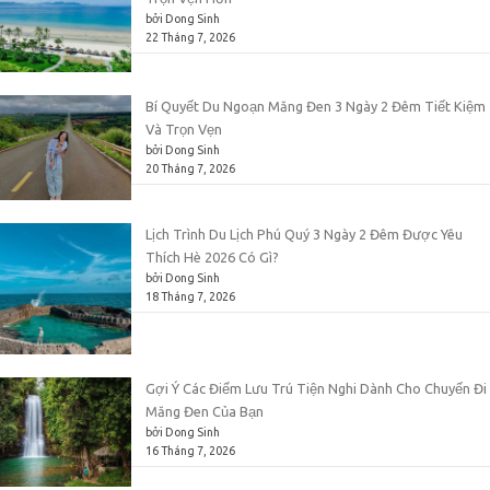
bởi Dong Sinh
22 Tháng 7, 2026
Bí Quyết Du Ngoạn Măng Đen 3 Ngày 2 Đêm Tiết Kiệm
Và Trọn Vẹn
bởi Dong Sinh
20 Tháng 7, 2026
Lịch Trình Du Lịch Phú Quý 3 Ngày 2 Đêm Được Yêu
Thích Hè 2026 Có Gì?
bởi Dong Sinh
18 Tháng 7, 2026
Gợi Ý Các Điểm Lưu Trú Tiện Nghi Dành Cho Chuyến Đi
Măng Đen Của Bạn
bởi Dong Sinh
16 Tháng 7, 2026