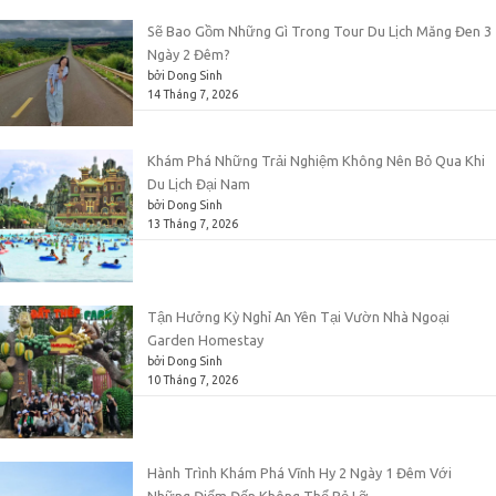
Sẽ Bao Gồm Những Gì Trong Tour Du Lịch Măng Đen 3
Ngày 2 Đêm?
bởi Dong Sinh
14 Tháng 7, 2026
Khám Phá Những Trải Nghiệm Không Nên Bỏ Qua Khi
Du Lịch Đại Nam
bởi Dong Sinh
13 Tháng 7, 2026
Tận Hưởng Kỳ Nghỉ An Yên Tại Vườn Nhà Ngoại
Garden Homestay
bởi Dong Sinh
10 Tháng 7, 2026
Hành Trình Khám Phá Vĩnh Hy 2 Ngày 1 Đêm Với