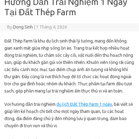
Hướng Dẫn Trải Nghiệm 1 Ngày
Tại Đất Thép Farm
By
Dong Sinh
|
1 Tháng 4, 2026
Đất Thép Farm là khu du lịch sinh thái lý tưởng, mang đến không
gian xanh mát giữa nhịp sống ồn ào. Trang trại kết hợp nhiều hoạt
động trải nghiệm, từ chăm sóc cây cối, vật nuôi đến thu hoạch nông
sản, giúp du khách gần gũi với thiên nhiên. Khuôn viên rộng rãi cùng
các tiểu cảnh mộc mạc tạo điểm chụp ảnh ấn tượng và không khí
thư giãn. Đây cũng là nơi thích hợp để tổ chức các hoạt động ngoài
trời cho gia đình hoặc nhóm du khách. Thực phẩm tại farm đều tươi
sạch, góp phần mang lại trải nghiệm ẩm thực thú vị và an toàn.
Với hướng dẫn trải nghiệm
du lịch Đất Thép Farm 1 ngày
, bài viết sẽ
giúp lên kế hoạch chi tiết cho một ngày tham quan, từ các hoạt
động, địa điểm đáng chú ý đến những lưu ý quan trọng, đảm bảo
chuyến đi trọn vẹn và thú vị.