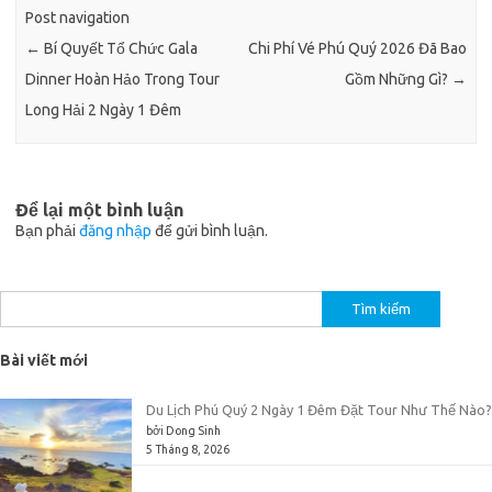
Post navigation
←
Bí Quyết Tổ Chức Gala
Chi Phí Vé Phú Quý 2026 Đã Bao
Dinner Hoàn Hảo Trong Tour
Gồm Những Gì?
→
Long Hải 2 Ngày 1 Đêm
Để lại một bình luận
Bạn phải
đăng nhập
để gửi bình luận.
Tìm
kiếm
cho:
Bài viết mới
Du Lịch Phú Quý 2 Ngày 1 Đêm Đặt Tour Như Thế Nào?
bởi Dong Sinh
5 Tháng 8, 2026