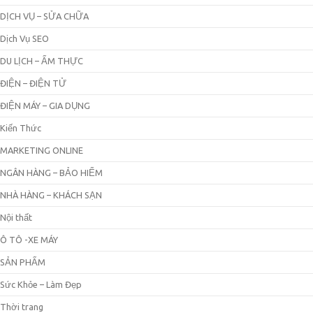
DỊCH VỤ – SỬA CHỮA
Dịch Vụ SEO
DU LỊCH – ẨM THỰC
ĐIỆN – ĐIỆN TỬ
ĐIỆN MÁY – GIA DỤNG
Kiến Thức
MARKETING ONLINE
NGÂN HÀNG – BẢO HIỂM
NHÀ HÀNG – KHÁCH SẠN
Nội thất
Ô TÔ -XE MÁY
SẢN PHẨM
Sức Khỏe – Làm Đẹp
Thời trang