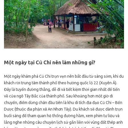
Một ngày tại Củ Chi nên làm những gì?
Một ngày khám phá Củ Chi trọn vẹn nên bắt đầu từ sáng sớm, khi du
khách rời trung tâm thành phố theo hướng quốc lộ 22 (Xuyên Á).
Đây là tuyến đường thẳng, dễ đi và tiết kiệm thời gian nhất để tiến
về cửa ngõ Tây Bắc của thành phố. Sau khoảng hơn một giờ di
chuyển, điểm dừng chân đầu tiên là khu di tích địa đạo Củ Chi – Bến
Dược (thuộc địa phận xã An Nhơn Tây). Du khách sẽ được dành trọn
buổi sáng để tham quan hệ thống đường hầm, xem phim tư liệu và
lắng nghe những câu chuyện lịch sử gắn liền với vùng đất thép anh