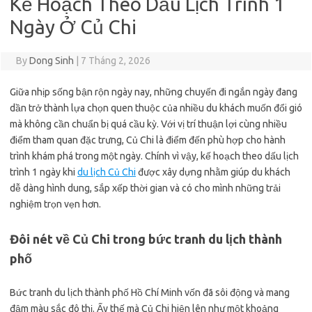
Kế Hoạch Theo Dấu Lịch Trình 1
Ngày Ở Củ Chi
By
Dong Sinh
|
7 Tháng 2, 2026
Giữa nhịp sống bận rộn ngày nay, những chuyến đi ngắn ngày đang
dần trở thành lựa chọn quen thuộc của nhiều du khách muốn đổi gió
mà không cần chuẩn bị quá cầu kỳ. Với vị trí thuận lợi cùng nhiều
điểm tham quan đặc trưng, Củ Chi là điểm đến phù hợp cho hành
trình khám phá trong một ngày. Chính vì vậy, kế hoạch theo dấu lịch
trình 1 ngày khi
du lịch Củ Chi
được xây dựng nhằm giúp du khách
dễ dàng hình dung, sắp xếp thời gian và có cho mình những trải
nghiệm trọn vẹn hơn.
Đôi nét về Củ Chi trong bức tranh du lịch thành
phố
Bức tranh du lịch thành phố Hồ Chí Minh vốn đã sôi động và mang
đậm màu sắc đô thị. Ấy thế mà Củ Chi hiện lên như một khoảng