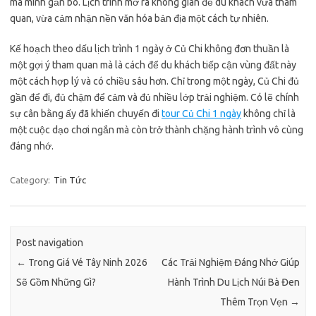
mà mình gắn bó. Lịch trình mở ra không gian để du khách vừa tham
quan, vừa cảm nhận nền văn hóa bản địa một cách tự nhiên.
Kế hoạch theo dấu lịch trình 1 ngày ở Củ Chi không đơn thuần là
một gợi ý tham quan mà là cách để du khách tiếp cận vùng đất này
một cách hợp lý và có chiều sâu hơn. Chỉ trong một ngày, Củ Chi đủ
gần để đi, đủ chậm để cảm và đủ nhiều lớp trải nghiệm. Có lẽ chính
sự cân bằng ấy đã khiến chuyến đi
tour Củ Chi 1 ngày
không chỉ là
một cuộc dạo chơi ngắn mà còn trở thành chặng hành trình vô cùng
đáng nhớ.
Category:
Tin Tức
Post navigation
←
Trong Giá Vé Tây Ninh 2026
Các Trải Nghiệm Đáng Nhớ Giúp
Sẽ Gồm Những Gì?
Hành Trình Du Lịch Núi Bà Đen
Thêm Trọn Vẹn
→