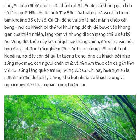
chuyển tiếp rất đặc biệt giữa thành phố hiện đại và không gian lịch
sử làng quê. Nằm ở cửa ngõ Tây Bắc của thành phố và cách trung
tâm khoảng 35 cây số, Củ Chi đóng vai trò là một mảnh ghép cân
bằng – nơi du khách có thể rời khỏi nhịp đô thị để bước vào không
gian của thiên nhiên, làng xóm và những di tích mang chiều sâu ký
ức. Vùng đất thép này kết nối lịch sử kháng chiến, đời sống văn hóa
bản địa và những trải nghiệm đặc sắc trong cùng một hành trình.
Ngoài ra, nơi đây còn để lại ấn tượng trong lòng du khách bởi nhịp
sống mộc mạc, con người chân chất và nền ẩm thực dân dã gắn liền
với đời sống làng quê Nam Bộ. Vùng đất Củ Chi này hứa hẹn sẽ là
một điểm đến du lịch lý tưởng, thu hút nhiều du khách trong và
ngoài nước đến tham quan trong tương lai.