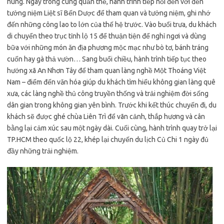
hùng. Ngay trong cùng quần thể, hành trình tiếp nối đến với đền
tưởng niệm Liệt sĩ Bến Dược để tham quan và tưởng niệm, ghi nhớ
đến những công lao to lớn của thế hệ trước. Vào buổi trưa, du khách
di chuyển theo trục tỉnh lộ 15 để thuận tiện để nghỉ ngơi và dùng
bữa với những món ăn địa phương mộc mạc như bò tơ, bánh tráng
cuốn hay gà thả vườn… Sang buổi chiều, hành trình tiếp tục theo
hướng xã An Nhơn Tây để tham quan làng nghề Một Thoáng Việt
Nam – điểm đến văn hóa giúp du khách tìm hiểu không gian làng quê
xưa, các làng nghề thủ công truyền thống và trải nghiệm đời sống
dân gian trong không gian yên bình. Trước khi kết thúc chuyến đi, du
khách sẽ được ghé chùa Liên Trì để vãn cảnh, thắp hương và cân
bằng lại cảm xúc sau một ngày dài. Cuối cùng, hành trình quay trở lại
TP.HCM theo quốc lộ 22, khép lại chuyến du lịch Củ Chi 1 ngày đủ
đầy những trải nghiệm.