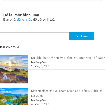
Để lại một bình luận
Bạn phải
đăng nhập
để gửi bình luận.
Tìm
kiếm
cho:
Bài viết mới
Du Lịch Phú Quý 2 Ngày 1 Đêm Đặt Tour Như Thế Nào?
bởi Dong Sinh
5 Tháng 8, 2026
Kinh Nghiệm Đặt Vé Tham Quan Các Điểm Du Lịch Đà
Lạt 2026
bởi Dong Sinh
4 Tháng 8, 2026