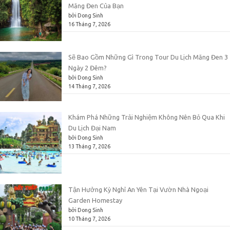
Măng Đen Của Bạn
bởi Dong Sinh
16 Tháng 7, 2026
Sẽ Bao Gồm Những Gì Trong Tour Du Lịch Măng Đen 3
Ngày 2 Đêm?
bởi Dong Sinh
14 Tháng 7, 2026
Khám Phá Những Trải Nghiệm Không Nên Bỏ Qua Khi
Du Lịch Đại Nam
bởi Dong Sinh
13 Tháng 7, 2026
Tận Hưởng Kỳ Nghỉ An Yên Tại Vườn Nhà Ngoại
Garden Homestay
bởi Dong Sinh
10 Tháng 7, 2026