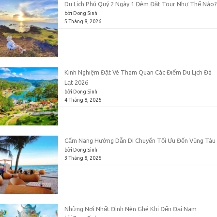
Du Lịch Phú Quý 2 Ngày 1 Đêm Đặt Tour Như Thế Nào?
bởi Dong Sinh
5 Tháng 8, 2026
Kinh Nghiệm Đặt Vé Tham Quan Các Điểm Du Lịch Đà
Lạt 2026
bởi Dong Sinh
4 Tháng 8, 2026
Cẩm Nang Hướng Dẫn Di Chuyển Tối Ưu Đến Vũng Tàu
bởi Dong Sinh
3 Tháng 8, 2026
Những Nơi Nhất Định Nên Ghé Khi Đến Đại Nam