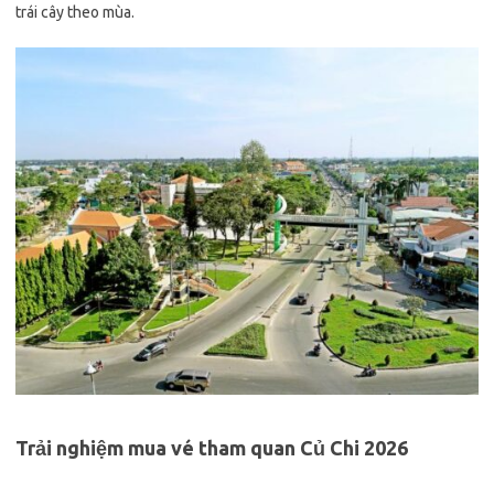
trái cây theo mùa.
Trải nghiệm mua vé tham quan Củ Chi 2026