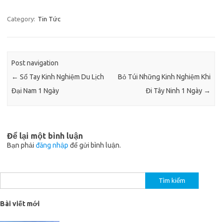
Category:
Tin Tức
Post navigation
←
Sổ Tay Kinh Nghiệm Du Lịch
Bỏ Túi Những Kinh Nghiệm Khi
Đại Nam 1 Ngày
Đi Tây Ninh 1 Ngày
→
Để lại một bình luận
Bạn phải
đăng nhập
để gửi bình luận.
Tìm
kiếm
cho:
Bài viết mới