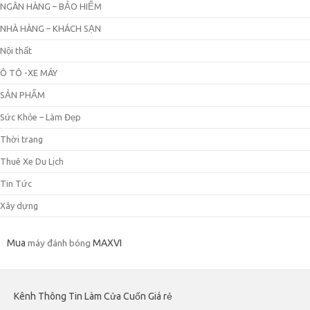
NGÂN HÀNG – BẢO HIỂM
NHÀ HÀNG – KHÁCH SẠN
Nội thất
Ô TÔ -XE MÁY
SẢN PHẨM
Sức Khỏe – Làm Đẹp
Thời trang
Thuê Xe Du Lịch
Tin Tức
Xây dựng
Mua
máy đánh bóng
MAXVI
Kênh Thông Tin Làm Cửa Cuốn Giá rẻ