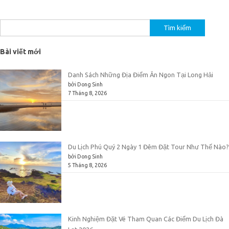
Tìm
kiếm
cho:
Bài viết mới
Danh Sách Những Địa Điểm Ăn Ngon Tại Long Hải
bởi Dong Sinh
7 Tháng 8, 2026
Du Lịch Phú Quý 2 Ngày 1 Đêm Đặt Tour Như Thế Nào?
bởi Dong Sinh
5 Tháng 8, 2026
Kinh Nghiệm Đặt Vé Tham Quan Các Điểm Du Lịch Đà