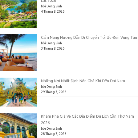
Lạt 2026
bởi Dong Sinh
4 Tháng 8, 2026
Cẩm Nang Hướng Dẫn Di Chuyển Tối Ưu Đến Vũng Tàu
bởi Dong Sinh
3 Tháng 8, 2026
Những Nơi Nhất Định Nên Ghé Khi Đến Đại Nam
bởi Dong Sinh
29 Tháng 7, 2026
Khám Phá Giá Vé Các Địa Điểm Du Lịch Cần Thơ Năm
2026
bởi Dong Sinh
28 Tháng 7, 2026