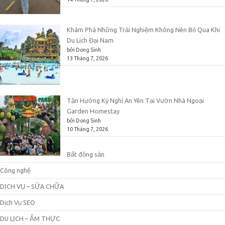
Khám Phá Những Trải Nghiệm Không Nên Bỏ Qua Khi
Du Lịch Đại Nam
bởi Dong Sinh
13 Tháng 7, 2026
Tận Hưởng Kỳ Nghỉ An Yên Tại Vườn Nhà Ngoại
Garden Homestay
bởi Dong Sinh
10 Tháng 7, 2026
Bất động sản
Công nghệ
DỊCH VỤ – SỬA CHỮA
Dịch Vụ SEO
DU LỊCH – ẨM THỰC