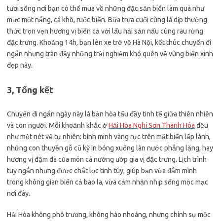
tươi sống nơi bạn có thể mua về những đặc sản biển làm quà như
mực một nắng, cá khô, ruốc biển. Bữa trưa cuối cùng là dịp thưởng
thức trọn vẹn hương vị biển cả với lẩu hải sản nấu cùng rau rừng
đặc trưng. Khoảng 14h, bạn lên xe trở về Hà Nội, kết thúc chuyến đi
ngắn nhưng tràn đầy những trải nghiệm khó quên về vùng biển xinh
đẹp này.
3, Tổng kết
Chuyến đi ngắn ngày này là bản hòa tấu đầy tinh tế giữa thiên nhiên
và con người. Mỗi khoảnh khắc ở
Hải Hòa Nghi Sơn Thanh Hóa
đều
như một nét vẽ tự nhiên: bình minh vàng rực trên mặt biển lấp lánh,
những con thuyền gỗ cũ kỹ in bóng xuống làn nước phẳng lặng, hay
hương vị đậm đà của món cá nướng ướp gia vị đặc trưng. Lịch trình
tuy ngắn nhưng được chắt lọc tinh túy, giúp bạn vừa đắm mình
trong không gian biển cả bao la, vừa cảm nhận nhịp sống mộc mạc
nơi đây.
Hải Hòa không phô trương, không hào nhoáng, nhưng chính sự mộc