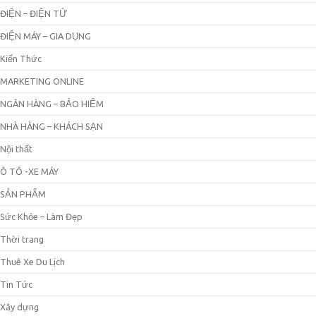
ĐIỆN – ĐIỆN TỬ
ĐIỆN MÁY – GIA DỤNG
Kiến Thức
MARKETING ONLINE
NGÂN HÀNG – BẢO HIỂM
NHÀ HÀNG – KHÁCH SẠN
Nội thất
Ô TÔ -XE MÁY
SẢN PHẨM
Sức Khỏe – Làm Đẹp
Thời trang
Thuê Xe Du Lịch
Tin Tức
Xây dựng