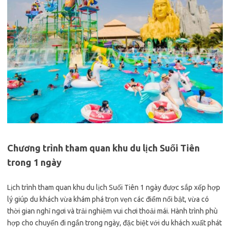
Chương trình tham quan khu du lịch Suối Tiên
trong 1 ngày
Lịch trình tham quan khu du lịch Suối Tiên 1 ngày được sắp xếp hợp
lý giúp du khách vừa khám phá trọn vẹn các điểm nổi bật, vừa có
thời gian nghỉ ngơi và trải nghiệm vui chơi thoải mái. Hành trình phù
hợp cho chuyến đi ngắn trong ngày, đặc biệt với du khách xuất phát