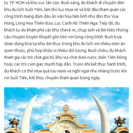
từ TP. HCM và khu vực lân cận. Buổi sáng, du khách di chuyển đến
khu du lịch Suối Tiên, làm thủ tục mua vé và bắt đầu tham quan các
công trình mang đậm dấu ấn văn hóa tâm linh như đền thờ Vua
Hùng, Long Hoa Thiên Bảo, Lạc Cảnh Hồ Thiên Nga. Tiếp đó, du
khách tự do khám phá các khu check-in, chụp ảnh và tìm hiểu những
câu chuyện truyền thuyết gắn liền với từng công trình. Buổi trưa,
đoàn dùng bữa tại khu ẩm thực trong khu du lịch với nhiều món ăn
quen thuộc, phù hợp khẩu vị nhiều đối tượng. Buổi chiều, du khách
tham gia các trò chơi giải trí, khu vui chơi dưới nước, biển Tiên Đồng
hoặc các trò cảm giác mạnh hấp dẫn. Trước khi kết thúc hành trình,
du khách có thể mua quà lưu niệm và nghỉ ngơi nhẹ nhàng trước khi
rời Suối Tiên, kết thúc chuyến tham quan trong ngày.