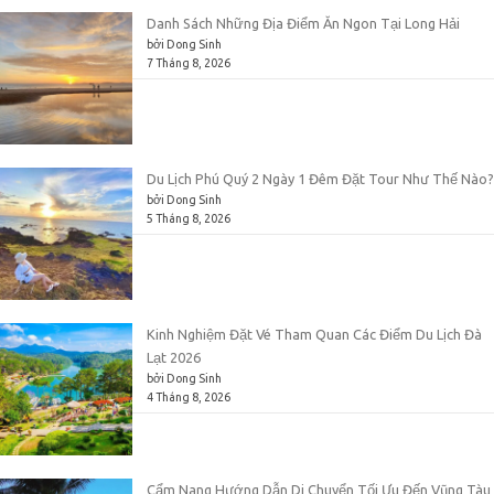
Danh Sách Những Địa Điểm Ăn Ngon Tại Long Hải
bởi Dong Sinh
7 Tháng 8, 2026
Du Lịch Phú Quý 2 Ngày 1 Đêm Đặt Tour Như Thế Nào?
bởi Dong Sinh
5 Tháng 8, 2026
Kinh Nghiệm Đặt Vé Tham Quan Các Điểm Du Lịch Đà
Lạt 2026
bởi Dong Sinh
4 Tháng 8, 2026
Cẩm Nang Hướng Dẫn Di Chuyển Tối Ưu Đến Vũng Tàu