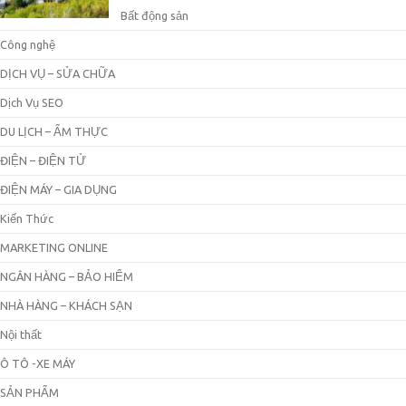
Bất động sản
Công nghệ
DỊCH VỤ – SỬA CHỮA
Dịch Vụ SEO
DU LỊCH – ẨM THỰC
ĐIỆN – ĐIỆN TỬ
ĐIỆN MÁY – GIA DỤNG
Kiến Thức
MARKETING ONLINE
NGÂN HÀNG – BẢO HIỂM
NHÀ HÀNG – KHÁCH SẠN
Nội thất
Ô TÔ -XE MÁY
SẢN PHẨM