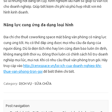
sẽ là những nơi đáng tin cậy. Kinh nghiệm lâu năm sẽ giúp tư vấn tốt
cho doanh nghiệp. Giúp tiết kiệm chi phí và phù hợp nhất với mô
hình kinh doanh.
Năng lực cung ứng đa dạng loại hình
Địa chỉ cho thuê coworking space mặt bằng văn phòng có năng lực
cung ứng tốt. Họ có thể đáp ứng được mọi nhu cầu đa dạng của
người dùng. Dù là diện tích nhỏ hay lớn cũng đảm bảo luôn ổn định,
không mang tính thời vụ. Đồng thời luôn có chính sách hỗ trợ doanh
nghiệp mọi lúc, mọi nơi. Khi có nhu cầu thuê văn phòng trọn gói. Hãy
truy cập vào
http://cenxspace.vn/loi-ich-cua-doanh-nghiep-khi-
thue-van-phong-tron-goi
để biết thêm chi tiết.
Category:
DỊCH VỤ - SỬA CHỮA
Post navigation