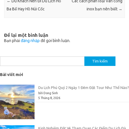
←
Du Khách Nên Đi Du Lịch Hồ
Các cách phân loại Van cổng
Ba Bể Hay Hồ Núi Cốc
inox bạn nên biết
→
Để lại một bình luận
Bạn phải
đăng nhập
để gửi bình luận.
Tìm
kiếm
cho:
Bài viết mới
Du Lịch Phú Quý 2 Ngày 1 Đêm Đặt Tour Như Thế Nào?
bởi Dong Sinh
5 Tháng 8, 2026
Kinh Nghiệm Đặt Vé Tham Quan Các Điểm Du Lịch Đà