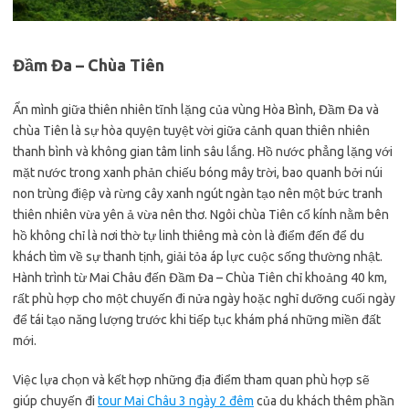
Đầm Đa – Chùa Tiên
Ẩn mình giữa thiên nhiên tĩnh lặng của vùng Hòa Bình, Đầm Đa và
chùa Tiên là sự hòa quyện tuyệt vời giữa cảnh quan thiên nhiên
thanh bình và không gian tâm linh sâu lắng. Hồ nước phẳng lặng với
mặt nước trong xanh phản chiếu bóng mây trời, bao quanh bởi núi
non trùng điệp và rừng cây xanh ngút ngàn tạo nên một bức tranh
thiên nhiên vừa yên ả vừa nên thơ. Ngôi chùa Tiên cổ kính nằm bên
hồ không chỉ là nơi thờ tự linh thiêng mà còn là điểm đến để du
khách tìm về sự thanh tịnh, giải tỏa áp lực cuộc sống thường nhật.
Hành trình từ Mai Châu đến Đầm Đa – Chùa Tiên chỉ khoảng 40 km,
rất phù hợp cho một chuyến đi nửa ngày hoặc nghỉ dưỡng cuối ngày
để tái tạo năng lượng trước khi tiếp tục khám phá những miền đất
mới.
Việc lựa chọn và kết hợp những địa điểm tham quan phù hợp sẽ
giúp chuyến đi
tour Mai Châu 3 ngày 2 đêm
của du khách thêm phần