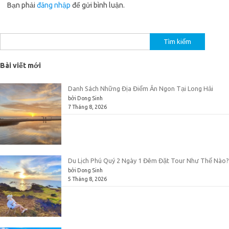
Bạn phải
đăng nhập
để gửi bình luận.
Tìm
kiếm
cho:
Bài viết mới
Danh Sách Những Địa Điểm Ăn Ngon Tại Long Hải
bởi Dong Sinh
7 Tháng 8, 2026
Du Lịch Phú Quý 2 Ngày 1 Đêm Đặt Tour Như Thế Nào?
bởi Dong Sinh
5 Tháng 8, 2026