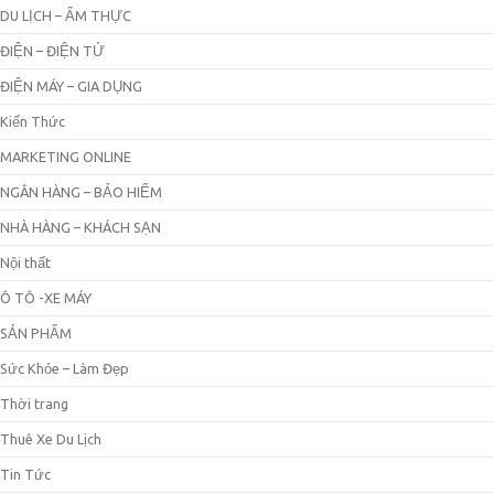
DU LỊCH – ẨM THỰC
ĐIỆN – ĐIỆN TỬ
ĐIỆN MÁY – GIA DỤNG
Kiến Thức
MARKETING ONLINE
NGÂN HÀNG – BẢO HIỂM
NHÀ HÀNG – KHÁCH SẠN
Nội thất
Ô TÔ -XE MÁY
SẢN PHẨM
Sức Khỏe – Làm Đẹp
Thời trang
Thuê Xe Du Lịch
Tin Tức