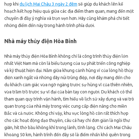
hợp khi
du lịch Mai Châu 3 ngày 2 đêm
sẽ giúp du khách lên kế
hoạch kết hợp hiệu quả giữa các địa điểm tham quan, mang đến một
chuyến đi đầy ý nghĩa và trọn vẹn hơn. Hãy cùng khám phá chi tiết
những điểm đến này trong hành trình phía dưới.
Nhà máy thủy điện Hòa Bình
Nhà máy thủy điện Hòa Bình không chỉ là công trình thủy điện lớn
nhất Việt Nam mà còn là biểu tượng của sự phát triển công nghiệp
và kỹ thuật hiện đại. Nằm giữa khung cảnh hùng vĩ của lòng hồ thủy
điện xanh ngắt và những dãy núi trùng điệp, nơi đây mang đến cho
du khách cảm giác vừa ngỡ ngàng trước sự hùng vĩ của thiên nhiên,
vừa trầm trồ trước sự vĩ đại của bàn tay con người. Du khách có thể
tham quan quy trình vận hành, tìm hiểu về lịch sử xây dựng và vai trò
quan trọng của nhà máy trong việc cung cấp điện năng cho miền
Bắc và cả nước. Không chỉ vậy, khu vực lòng hồ còn rất thích hợp
cho các hoạt động dạo thuyền, câu cá hay chỉ đơn giản là ngồi thư
giãn, hít thở bầu không khí trong lành, tĩnh lặng. Chỉ cách Mai Châu
khoảng 50 km, hành trình đến đây sẽ là điểm nhấn khó quên trong