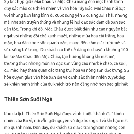
Sự kết hợp giữa Mai Châu và Mộc Châu mang đến một hành trình
đầy sắc màu của thiên nhiên và văn hóa Tây Bắc. Mai Châu nổi bật
với những bản làng bình dị, cuộc sống yên ả của người Thái, những
mái nhà sàn truyền thống và những lễ hội đặc sắc đậm đà bản sắc
dân tộc. Trong khi đó, Mộc Châu được biết đến như cao nguyên bát
ngát với những đồi chè xanh mướt, những mùa hoa cải trắng, hoa
mận, hoa đào khoe sắc quanh năm, mang đến cảm giác tươi mới và
sức sống trẻ trung. Du khách có thể dễ dàng di chuyển khoảng 100
km từ Mai Châu đến Mộc Châu, tận hưởng không khí mát mẻ,
thưởng thức những món ăn đặc sản vùng cao như bê chao, cá suối,
cải mèo, hay tham quan các trang trại hoa và nông sản đặc trưng. Sự
hòa quyện giữa văn hóa bản địa và cảnh sắc thiên nhiên tuyệt đẹp
sẽ khiến hành trình của du khách trở nên đáng nhớ hơn bao giờ hết.
Thiên Sơn Suối Ngà
Khu du lịch Thiên Sơn Suối Ngà được ví như một “thánh địa” thiên
nhiên của Ba Vì, nơi vẫn giữ nguyên vẻ đẹp hoang sơ và khí hậu mát
mẻ quanh năm. Đến đây, du khách sẽ được trải nghiệm những con