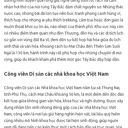
đường mòn xuyên qua rừng già, nghe tiếng suối róc rách và cảm
nhận hơi thở của núi rừng Tây Bắc đậm chất nguyên sơ. Những thác
nước cao, những bãi đá lớn tạo nên bức tranh phong cảnh hùng vĩ,
thích hợp cho những ai yêu thích trekking, cắm trại hoặc đơn giản là
muốn thoát khỏi sự ồn ào, náo nhiệt của thành phố. Khu vực này còn
có nhiều điểm tham quan như đền Thượng, đền Hạ và các di tích lịch
sử gắn với vùng đất Ba Vì, đem đến sự kết hợp hài hòa giữa du lịch
sinh thái và văn hóa. Khoảng cách từ Mai Châu đến Thiên Sơn Suối
Ngà là 130 km, hành trình này rất phù hợp cho những chuyến đi mở
rộng, giúp du khách khám phá thêm một góc Tây Bắc đầy hấp dẫn.
Công viên Di sản các nhà khoa học Việt Nam
Công viên Di sản các Nhà khoa học Việt Nam nằm tại xã Thung Nai,
tỉnh Phú Thọ, cách Mai Châu khoảng 50 km, là một điểm đến độc đáo
kết hợp giữa không gian văn hóa, khoa học và nghỉ dưỡng. Được xây
dựng nhằm tôn vinh những đóng góp của các nhà khoa học Việt
Nam, công viên là nơi lưu giữ hàng nghìn hiện vật, tài liệu quý hiếm
cùng nhiều mô hình khoa học được tái hiện sinh động, giúp người
xem dễ dàng tiếp cận kiến thức một cách hấp dẫn và trực quan. Với