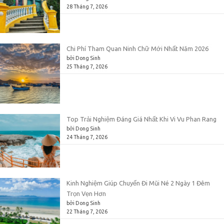
28 Tháng 7, 2026
Chi Phí Tham Quan Ninh Chữ Mới Nhất Năm 2026
bởi Dong Sinh
25 Tháng 7, 2026
Top Trải Nghiệm Đáng Giá Nhất Khi Vi Vu Phan Rang
bởi Dong Sinh
24 Tháng 7, 2026
Kinh Nghiệm Giúp Chuyến Đi Mũi Né 2 Ngày 1 Đêm
Trọn Vẹn Hơn
bởi Dong Sinh
22 Tháng 7, 2026