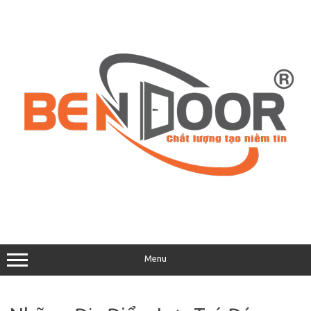
Skip
to
content
Menu