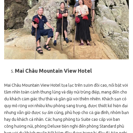
Mai Châu Mountain View Hotel
Mai Châu Mountain View Hotel tọa lạc trên sườn đồi cao, nổi bật với
tầm nhìn toàn cảnh thung lũng và dãy núi trùng điệp, mang đến cho
du khách cảm giác thư thái và gần gũi với thiên nhiên. Khách sạn có
quy mô rộng với nhiều khu phòng sang trọng, được thiết kế hiện đại
nhưng vẫn giữ được sự ấm cúng, phù hợp cho cả gia đình, nhóm bạn
hay du khách cá nhân. Các hạng phòng từ Suite cao cấp với ban
công hướng núi, phòng Deluxe tiện nghi đến phòng Standard phù
hợp với du khách muốn tiết kiệm đều được trang bị đầy đủ tiện nghi