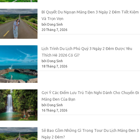
Bí Quyết Du Ngoạn Măng Đen 3 Ngày 2 Đêm Tiết Kiệm
Và Trọn Vẹn
bởi Dong Sinh
20 Tháng 7, 2026
Lịch Trình Du Lịch Phú Quý 3 Ngày 2 Đêm Được Yêu
Thích Hè 2026 Có Gì?
bởi Dong Sinh
18 Tháng 7, 2026
Gợi Ý Các Điểm Lưu Trú Tiện Nghi Dành Cho Chuyến Đi
Măng Đen Của Bạn
bởi Dong Sinh
16 Tháng 7, 2026
Sẽ Bao Gồm Những Gì Trong Tour Du Lịch Măng Đen 3
Ngày 2 Đêm?