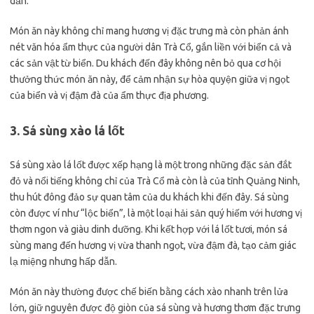
dẫn.
Món ăn này không chỉ mang hương vị đặc trưng mà còn phản ánh
nét văn hóa ẩm thực của người dân Trà Cổ, gắn liền với biển cả và
các sản vật từ biển. Du khách đến đây không nên bỏ qua cơ hội
thưởng thức món ăn này, để cảm nhận sự hòa quyện giữa vị ngọt
của biển và vị đậm đà của ẩm thực địa phương.
3. Sá sùng xào lá lốt
Sá sùng xào lá lốt được xếp hạng là một trong những đặc sản đắt
đỏ và nổi tiếng không chỉ của Trà Cổ mà còn là của tỉnh Quảng Ninh,
thu hút đông đảo sự quan tâm của du khách khi đến đây. Sá sùng
còn được ví như “lộc biển”, là một loại hải sản quý hiếm với hương vị
thơm ngon và giàu dinh dưỡng. Khi kết hợp với lá lốt tươi, món sá
sùng mang đến hương vị vừa thanh ngọt, vừa đậm đà, tạo cảm giác
lạ miệng nhưng hấp dẫn.
Món ăn này thường được chế biến bằng cách xào nhanh trên lửa
lớn, giữ nguyên được độ giòn của sá sùng và hương thơm đặc trưng