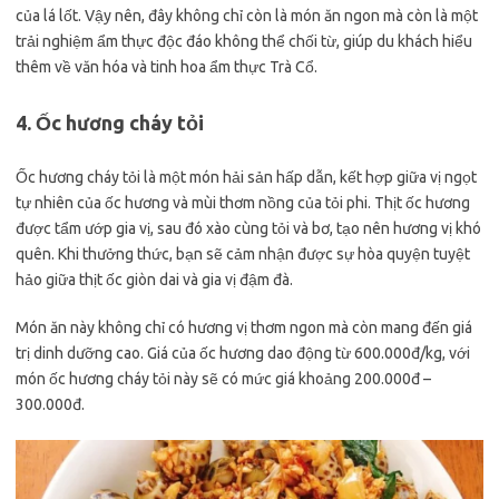
của lá lốt. Vậy nên, đây không chỉ còn là món ăn ngon mà còn là một
trải nghiệm ẩm thực độc đáo không thể chối từ, giúp du khách hiểu
thêm về văn hóa và tinh hoa ẩm thực Trà Cổ.
4. Ốc hương cháy tỏi
Ốc hương cháy tỏi là một món hải sản hấp dẫn, kết hợp giữa vị ngọt
tự nhiên của ốc hương và mùi thơm nồng của tỏi phi. Thịt ốc hương
được tẩm ướp gia vị, sau đó xào cùng tỏi và bơ, tạo nên hương vị khó
quên. Khi thưởng thức, bạn sẽ cảm nhận được sự hòa quyện tuyệt
hảo giữa thịt ốc giòn dai và gia vị đậm đà.
Món ăn này không chỉ có hương vị thơm ngon mà còn mang đến giá
trị dinh dưỡng cao. Giá của ốc hương dao động từ 600.000đ/kg, với
món ốc hương cháy tỏi này sẽ có mức giá khoảng 200.000đ –
300.000đ.