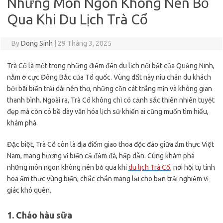
Những Món Ngon Không Nên Bỏ
Qua Khi Du Lịch Trà Cổ
By
Dong Sinh
|
29 Tháng 3, 2025
Trà Cổ là một trong những điểm đến du lịch nổi bật của Quảng Ninh,
nằm ở cực Đông Bắc của Tổ quốc. Vùng đất này níu chân du khách
bởi bãi biển trải dài nên thơ, những cồn cát trắng mịn và không gian
thanh bình. Ngoài ra, Trà Cổ không chỉ có cảnh sắc thiên nhiên tuyệt
đẹp mà còn có bề dày văn hóa lịch sử khiến ai cũng muốn tìm hiểu,
khám phá.
Đặc biệt, Trà Cổ còn là địa điểm giao thoa độc đáo giữa ẩm thực Việt
Nam, mang hương vị biển cả đậm đà, hấp dẫn. Cùng khám phá
những món ngon không nên bỏ qua khi
du lịch Trà Cổ
, nơi hội tụ tinh
hoa ẩm thực vùng biển, chắc chắn mang lại cho bạn trải nghiệm vị
giác khó quên.
1. Cháo hàu sữa