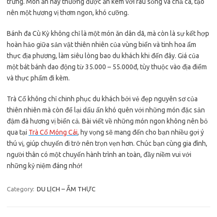
trưng. Món ăn này thường được ăn kèm với rau sống và chả cá, tạo
nên một hương vị thơm ngon, khó cưỡng.
Bánh đa Cù Kỳ không chỉ là một món ăn dân dã, mà còn là sự kết hợp
hoàn hảo giữa sản vật thiên nhiên của vùng biển và tinh hoa ẩm
thực địa phương, làm siêu lòng bao du khách khi đến đây. Giá của
một bát bánh dao động từ 35.000 – 55.000đ, tùy thuộc vào địa điểm
và thực phẩm đi kèm.
Trà Cổ không chỉ chinh phục du khách bởi vẻ đẹp nguyên sơ của
thiên nhiên mà còn để lại dấu ấn khó quên với những món đặc sản
đậm đà hương vị biển cả. Bài viết về những món ngon không nên bỏ
qua tại
Trà Cổ Móng Cái
, hy vọng sẽ mang đến cho bạn nhiều gợi ý
thú vị, giúp chuyến đi trở nên trọn vẹn hơn. Chúc bạn cùng gia đình,
người thân có một chuyến hành trình an toàn, đầy niềm vui với
những kỷ niệm đáng nhớ!
Category:
DU LỊCH – ẨM THỰC