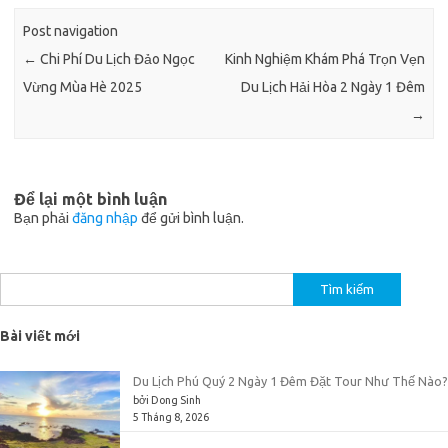
Post navigation
←
Chi Phí Du Lịch Đảo Ngọc
Kinh Nghiệm Khám Phá Trọn Vẹn
Vừng Mùa Hè 2025
Du Lịch Hải Hòa 2 Ngày 1 Đêm
→
Để lại một bình luận
Bạn phải
đăng nhập
để gửi bình luận.
Tìm
kiếm
cho:
Bài viết mới
Du Lịch Phú Quý 2 Ngày 1 Đêm Đặt Tour Như Thế Nào?
bởi Dong Sinh
5 Tháng 8, 2026