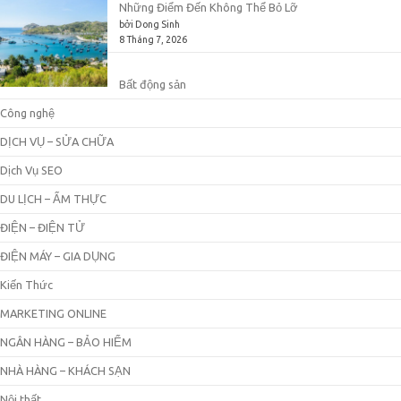
Những Điểm Đến Không Thể Bỏ Lỡ
bởi Dong Sinh
8 Tháng 7, 2026
Bất động sản
Công nghệ
DỊCH VỤ – SỬA CHỮA
Dịch Vụ SEO
DU LỊCH – ẨM THỰC
ĐIỆN – ĐIỆN TỬ
ĐIỆN MÁY – GIA DỤNG
Kiến Thức
MARKETING ONLINE
NGÂN HÀNG – BẢO HIỂM
NHÀ HÀNG – KHÁCH SẠN
Nội thất