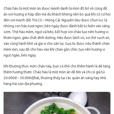
Cháo hàu là một món ăn được mệnh danh là món đồ bổ vô cùng dễ
ăn với hương vị hấp dẫn mà du khách không nên bỏ qua khi có cơ hội
đến với mảnh đất Trà Cổ – Móng Cái. Nguyên liệu được chọn lọc là
những con hàu tươi ngon, béo ngậy được đánh bắt từ biển vào sáng
sớm. Thịt hàu mềm, ngọt và béo, kết hợp với cháo tạo nên hương vị
thơm ngon, giàu chất dinh dưỡng. Hàu được tách vỏ, sơ chế sạch sẽ,
xào cùng hành khô và gia vị cho săn lại. Gạo tẻ được nấu thành cháo
mềm mịn, sau đó cho hàu vào khi cháo gần chín, tạo nên hương vị
ngọt ngào, béo ngậy.
Khi thưởng thức món cháo này, bạn có thể cho thêm hành lá để tăng
thêm hương thơm. Cháo hàu là một món ăn dễ tìm và chỉ có giá từ
20.000đ – 30.000đ/bát, thường thấy tại các quán ăn sáng hay nhà
hàng hải sản địa phương.