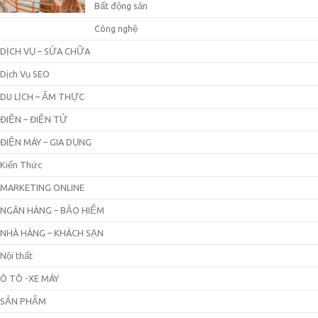
Bất động sản
Công nghệ
DỊCH VỤ – SỬA CHỮA
Dịch Vụ SEO
DU LỊCH – ẨM THỰC
ĐIỆN – ĐIỆN TỬ
ĐIỆN MÁY – GIA DỤNG
Kiến Thức
MARKETING ONLINE
NGÂN HÀNG – BẢO HIỂM
NHÀ HÀNG – KHÁCH SẠN
Nội thất
Ô TÔ -XE MÁY
SẢN PHẨM