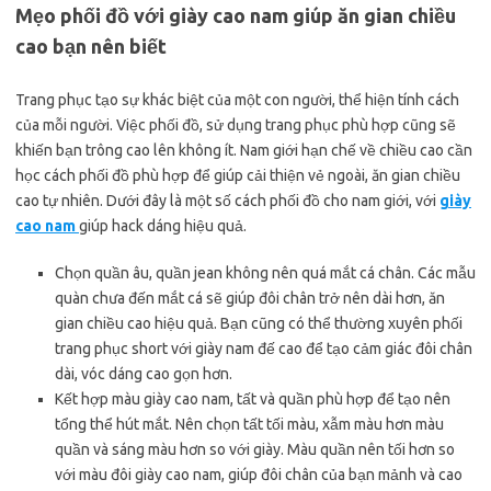
Mẹo phối đồ với giày cao nam giúp ăn gian chiều
cao bạn nên biết
Trang phục tạo sự khác biệt của một con người, thể hiện tính cách
của mỗi người. Việc phối đồ, sử dụng trang phục phù hợp cũng sẽ
khiến bạn trông cao lên không ít. Nam giới hạn chế về chiều cao cần
học cách phối đồ phù hợp để giúp cải thiện vẻ ngoài, ăn gian chiều
cao tự nhiên. Dưới đây là một số cách phối đồ cho nam giới, với
giày
cao nam
giúp hack dáng hiệu quả.
Chọn quần âu, quần jean không nên quá mắt cá chân. Các mẫu
quàn chưa đến mắt cá sẽ giúp đôi chân trở nên dài hơn, ăn
gian chiều cao hiệu quả. Bạn cũng có thể thường xuyên phối
trang phục short với giày nam đế cao để tạo cảm giác đôi chân
dài, vóc dáng cao gọn hơn.
Kết hợp màu giày cao nam, tất và quần phù hợp để tạo nên
tổng thể hút mắt. Nên chọn tất tối màu, xẫm màu hơn màu
quần và sáng màu hơn so với giày. Màu quần nên tối hơn so
với màu đôi giày cao nam, giúp đôi chân của bạn mảnh và cao