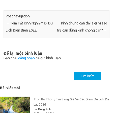
Post navigation
←
Tóm Tắt Kinh Nghiệm Đi Du
Kính chống cận thị là gì, vì sao
Lịch Điện Biên 2022
trẻ cần dùng kính chống cận?
→
Để lại một bình luận
Bạn phải
đăng nhập
để gửi bình luận.
Tìm
kiếm
cho:
Bài viết mới
Trọn Bộ Thông Tin Bảng Giá Vé Các Điểm Du Lịch Đà
Lạt 2026
bởi Dong Sinh