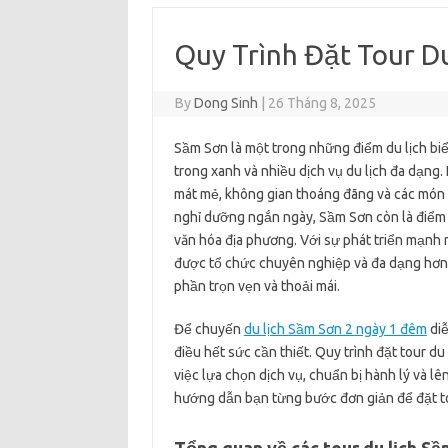
Quy Trình Đặt Tour D
By
Dong Sinh
|
26 Tháng 8, 2025
Sầm Sơn là một trong những điểm du lịch biển
trong xanh và nhiều dịch vụ du lịch đa dạng.
mát mẻ, không gian thoáng đãng và các món 
nghỉ dưỡng ngắn ngày, Sầm Sơn còn là điểm đ
văn hóa địa phương. Với sự phát triển mạnh 
được tổ chức chuyên nghiệp và đa dạng hơn.
phần trọn vẹn và thoải mái.
Để chuyến
du lịch Sầm Sơn 2 ngày 1 đêm
diễ
điều hết sức cần thiết. Quy trình đặt tour 
việc lựa chọn dịch vụ, chuẩn bị hành lý và l
hướng dẫn bạn từng bước đơn giản để đặt t