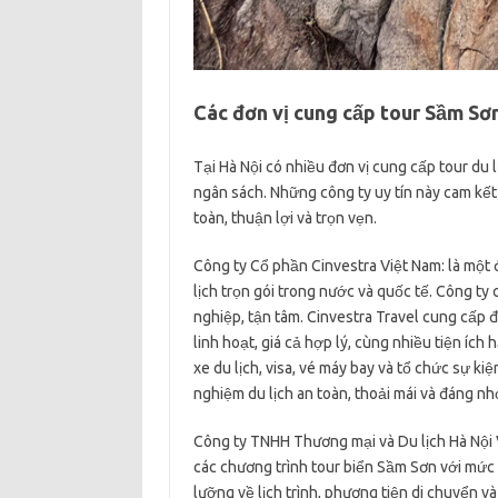
Các đơn vị cung cấp tour Sầm Sơn
Tại Hà Nội có nhiều đơn vị cung cấp tour du
ngân sách. Những công ty uy tín này cam kết
toàn, thuận lợi và trọn vẹn.
Công ty Cổ phần Cinvestra Việt Nam: là một đ
lịch trọn gói trong nước và quốc tế. Công ty
nghiệp, tận tâm. Cinvestra Travel cung cấp đa
linh hoạt, giá cả hợp lý, cùng nhiều tiện ích
xe du lịch, visa, vé máy bay và tổ chức sự ki
nghiệm du lịch an toàn, thoải mái và đáng nh
Công ty TNHH Thương mại và Du lịch Hà Nội Vi
các chương trình tour biển Sầm Sơn với mức 
lưỡng về lịch trình, phương tiện di chuyển 