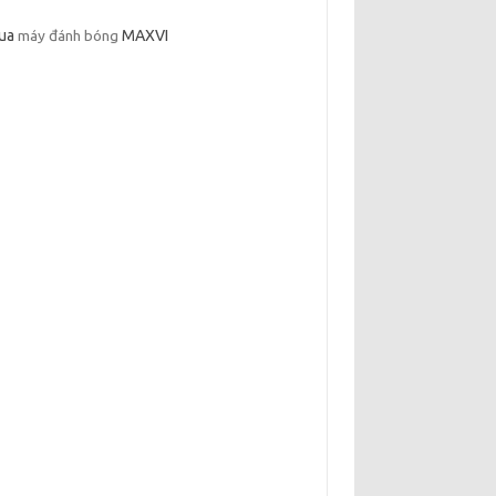
ua
máy đánh bóng
MAXVI