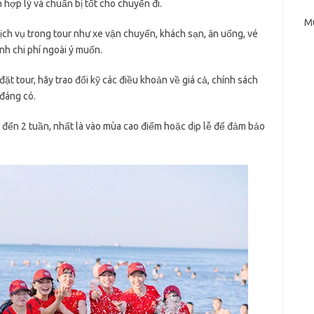
 hợp lý và chuẩn bị tốt cho chuyến đi.
M
ch vụ trong tour như xe vận chuyển, khách sạn, ăn uống, vé
h chi phí ngoài ý muốn.
ặt tour, hãy trao đổi kỹ các điều khoản về giá cả, chính sách
 đáng có.
1 đến 2 tuần, nhất là vào mùa cao điểm hoặc dịp lễ để đảm bảo