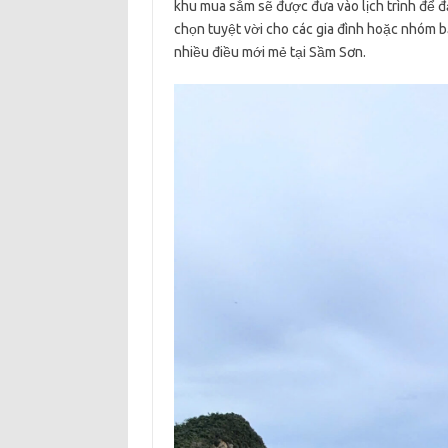
khu mua sắm sẽ được đưa vào lịch trình để đả
chọn tuyệt vời cho các gia đình hoặc nhóm 
nhiều điều mới mẻ tại Sầm Sơn.