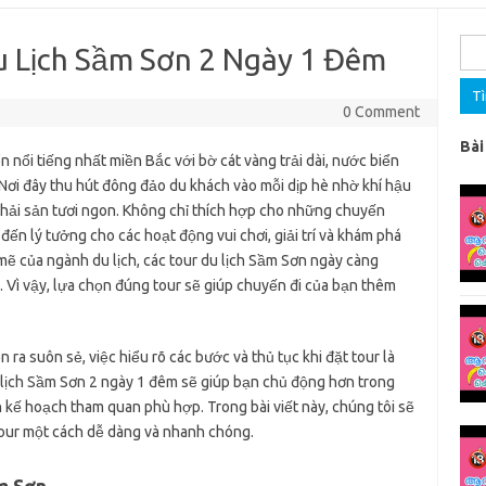
Tìm
u Lịch Sầm Sơn 2 Ngày 1 Đêm
kiế
cho:
0 Comment
Bài
 nổi tiếng nhất miền Bắc với bờ cát vàng trải dài, nước biển
 Nơi đây thu hút đông đảo du khách vào mỗi dịp hè nhờ khí hậu
hải sản tươi ngon. Không chỉ thích hợp cho những chuyến
ến lý tưởng cho các hoạt động vui chơi, giải trí và khám phá
mẽ của ngành du lịch, các tour du lịch Sầm Sơn ngày càng
 Vì vậy, lựa chọn đúng tour sẽ giúp chuyến đi của bạn thêm
n ra suôn sẻ, việc hiểu rõ các bước và thủ tục khi đặt tour là
du lịch Sầm Sơn 2 ngày 1 đêm sẽ giúp bạn chủ động hơn trong
ên kế hoạch tham quan phù hợp. Trong bài viết này, chúng tôi sẽ
our một cách dễ dàng và nhanh chóng.