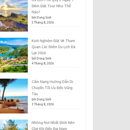
Đêm Đặt Tour Như Thế
Nào?
bởi Dong Sinh
5 Tháng 8, 2026
Kinh Nghiệm Đặt Vé Tham
Quan Các Điểm Du Lịch Đà
Lạt 2026
bởi Dong Sinh
4 Tháng 8, 2026
Cẩm Nang Hướng Dẫn Di
Chuyển Tối Ưu Đến Vũng
Tàu
bởi Dong Sinh
3 Tháng 8, 2026
Những Nơi Nhất Định Nên
Ghé Khi Đến Đại Nam