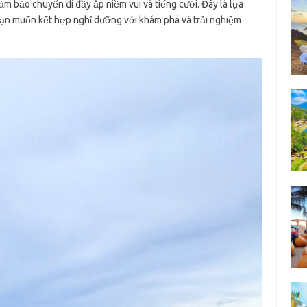
m bảo chuyến đi đầy ắp niềm vui và tiếng cười. Đây là lựa
bạn muốn kết hợp nghỉ dưỡng với khám phá và trải nghiệm