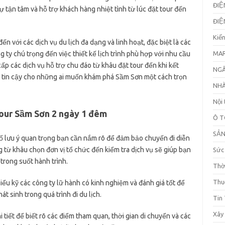
ĐIỆ
ự tận tâm và hỗ trợ khách hàng nhiệt tình từ lúc đặt tour đến
ĐIỆ
Kiế
ến với các dịch vụ du lịch đa dạng và linh hoạt, đặc biệt là các
 ty chú trọng đến việc thiết kế lịch trình phù hợp với nhu cầu
MAR
ấp các dịch vụ hỗ trợ chu đáo từ khâu đặt tour đến khi kết
NGÂ
ọn tin cậy cho những ai muốn khám phá Sầm Sơn một cách trọn
NHÀ
Nội 
tour Sầm Sơn 2 ngày 1 đêm
Ô T
SẢ
số lưu ý quan trọng bạn cần nắm rõ để đảm bảo chuyến đi diễn
ng từ khâu chọn đơn vị tổ chức đến kiểm tra dịch vụ sẽ giúp bạn
Sức
rong suốt hành trình.
Thờ
Thu
hiểu kỹ các công ty lữ hành có kinh nghiệm và đánh giá tốt để
t sinh trong quá trình đi du lịch.
Tin
Xây
chi tiết để biết rõ các điểm tham quan, thời gian di chuyển và các