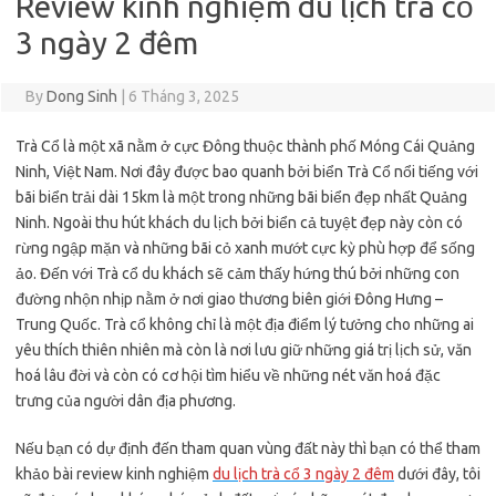
Review kinh nghiệm du lịch trà cổ
3 ngày 2 đêm
By
Dong Sinh
|
6 Tháng 3, 2025
Trà Cổ là một xã nằm ở cực Đông thuộc thành phố Móng Cái Quảng
Ninh, Việt Nam. Nơi đây được bao quanh bởi biển Trà Cổ nổi tiếng với
bãi biển trải dài 15km là một trong những bãi biển đẹp nhất Quảng
Ninh. Ngoài thu hút khách du lịch bởi biển cả tuyệt đẹp này còn có
rừng ngập mặn và những bãi cỏ xanh mướt cực kỳ phù hợp để sống
ảo. Đến với Trà cổ du khách sẽ cảm thấy hứng thú bởi những con
đường nhộn nhịp nằm ở nơi giao thương biên giới Đông Hưng –
Trung Quốc. Trà cổ không chỉ là một địa điểm lý tưởng cho những ai
yêu thích thiên nhiên mà còn là nơi lưu giữ những giá trị lịch sử, văn
hoá lâu đời và còn có cơ hội tìm hiểu về những nét văn hoá đặc
trưng của người dân địa phương.
Nếu bạn có dự định đến tham quan vùng đất này thì bạn có thể tham
khảo bài review kinh nghiệm
du lịch trà cổ 3 ngày 2 đêm
dưới đây, tôi