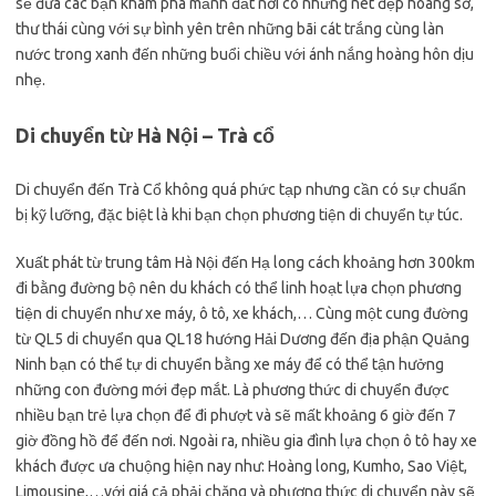
sẽ đưa các bạn khám phá mảnh đất nơi có những nét đẹp hoang sơ,
thư thái cùng với sự bình yên trên những bãi cát trắng cùng làn
nước trong xanh đến những buổi chiều với ánh nắng hoàng hôn dịu
nhẹ.
Di chuyển từ Hà Nội – Trà cổ
Di chuyển đến Trà Cổ không quá phức tạp nhưng cần có sự chuẩn
bị kỹ lưỡng, đặc biệt là khi bạn chọn phương tiện di chuyển tự túc.
Xuất phát từ trung tâm Hà Nội đến Hạ long cách khoảng hơn 300km
đi bằng đường bộ nên du khách có thể linh hoạt lựa chọn phương
tiện di chuyển như xe máy, ô tô, xe khách,… Cùng một cung đường
từ QL5 di chuyển qua QL18 hướng Hải Dương đến địa phận Quảng
Ninh bạn có thể tự di chuyển bằng xe máy để có thể tận hưởng
những con đường mới đẹp mắt. Là phương thức di chuyển được
nhiều bạn trẻ lựa chọn để đi phượt và sẽ mất khoảng 6 giờ đến 7
giờ đồng hồ để đến nơi. Ngoài ra, nhiều gia đình lựa chọn ô tô hay xe
khách được ưa chuộng hiện nay như: Hoàng long, Kumho, Sao Việt,
Limousine,…với giá cả phải chăng và phương thức di chuyển này sẽ