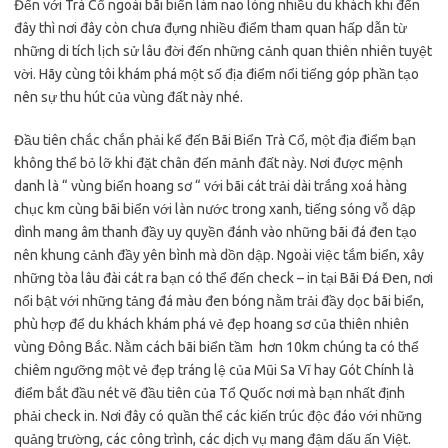
Đến với Trà Cổ ngoài bãi biển làm nao lòng nhiều du khách khi đến
đây thì nơi đây còn chưa đựng nhiều điểm tham quan hấp dẫn từ
những di tích lịch sử lâu đời đến những cảnh quan thiên nhiên tuyệt
vời. Hãy cùng tôi khám phá một số địa điểm nổi tiếng góp phần tạo
nên sự thu hút của vùng đất này nhé.
Đầu tiên chắc chắn phải kể đến Bãi Biển Trà Cổ, một địa điểm bạn
không thể bỏ lỡ khi đặt chân đến mảnh đất này. Nơi được mệnh
danh là “ vùng biển hoang sơ “ với bãi cát trải dài trắng xoá hàng
chục km cùng bãi biển với làn nước trong xanh, tiếng sóng vỗ dập
dình mang âm thanh đầy uy quyền đánh vào những bãi đá đen tạo
nên khung cảnh đầy yên bình mà dồn dập. Ngoài việc tắm biển, xây
những tòa lâu đài cát ra bạn có thể đến check – in tại Bãi Đá Đen, nơi
nổi bật với những tảng đá màu đen bóng nằm trải đầy dọc bãi biển,
phù hợp để du khách khám phá vẻ đẹp hoang sơ của thiên nhiên
vùng Đông Bắc. Nằm cách bãi biển tầm hơn 10km chúng ta có thể
chiêm ngưỡng một vẻ đẹp tráng lệ của Mũi Sa Vĩ hay Gót Chính là
điểm bắt đầu nét vẽ đầu tiên của Tổ Quốc nơi mà bạn nhất định
phải check in. Nơi đây có quần thể các kiến trúc độc đáo với những
quảng trường, các công trình, các dịch vụ mang đậm dấu ấn Việt.