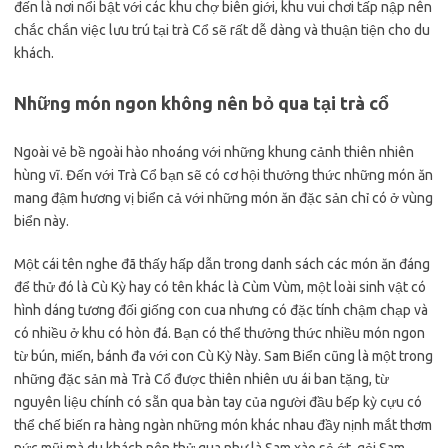
đến là nơi nổi bật với các khu chợ biên giới, khu vui chơi tấp nập nên
chắc chắn việc lưu trú tại trà Cổ sẽ rất dễ dàng và thuận tiện cho du
khách.
Những món ngon không nên bỏ qua tại trà cổ
Ngoài vẻ bề ngoài hào nhoáng với những khung cảnh thiên nhiên
hùng vĩ. Đến với Trà Cổ bạn sẽ có cơ hội thưởng thức những món ăn
mang đậm hương vị biển cả với những món ăn đặc sản chỉ có ở vùng
biển này.
Một cái tên nghe đã thấy hấp dẫn trong danh sách các món ăn đáng
để thử đó là Cù Kỳ hay có tên khác là Cùm Vùm, một loài sinh vật có
hình dáng tương đối giống con cua nhưng có đặc tính chậm chạp và
có nhiều ở khu có hòn đá. Bạn có thể thưởng thức nhiều món ngon
từ bún, miến, bánh đa với con Cù Kỳ Này. Sam Biển cũng là một trong
những đặc sản mà Trà Cổ được thiên nhiên ưu ái ban tặng, từ
nguyên liệu chính có sẵn qua bàn tay của người đầu bếp kỳ cựu có
thể chế biến ra hàng ngàn những món khác nhau đầy nịnh mắt thơm