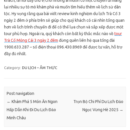
khách, là nơi đầy thú vị cho những ai muốn có một chuyến đi mang
lại nhiều sự tò mò khám phá và muốn tìm hiểu thêm về lịch sử dân
tộc. Hy vọng rằng qua bài viết review kinh nghiệm du lịch Trà Cổ 3
ngày 2 đêm ở phía trên sẽ giúp cho quý khách có cái nhìn tổng quan
hơn về lịch trình chuyến đi để có thể lựa chọn và sắp xếp được một
tour phù hợp. Ngoài ra, quý khách còn bất kỳ thắc mắc nào về
tour
Trà Cổ Móng Cái 3 ngày 2 đêm
đừng quên liên hệ qua tổng đài
1900.633.287 – số điện thoại 096.430.8969 để được tư vấn, hỗ trợ
đầy đủ nhất.
Category:
DU LỊCH – ẨM THỰC
Post navigation
←
Khám Phá 5 Món Ăn Ngon
Trọn Bộ Chi Phí Du Lịch Đảo
Hấp Dẫn Khi Đi Du Lịch Đảo
Ngọc Vừng Hè 2025
→
Minh Châu