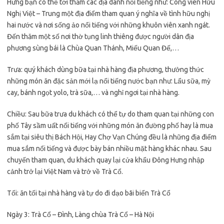
Hưng bạn có thể tới thăm các địa danh nổi tiếng như: Công viên Hữu
Nghị Việt – Trung một địa điểm tham quan ý nghĩa về tình hữu nghị
hai nước và nơi sống ảo nổi tiếng với những khuôn viên xanh ngát.
Đến thăm một số nơi thờ tụng linh thiêng được người dân địa
phương sùng bái là Chùa Quan Thánh, Miếu Quan Đế,…
Trưa: quý khách dùng bữa tại nhà hàng địa phương, thưởng thức
những món ăn đặc sản mới lạ nổi tiếng nước bạn như: Lẩu sữa, mỳ
cay, bánh ngọt yolo, trà sữa,… và nghỉ ngơi tại nhà hàng.
Chiều: Sau bữa trưa du khách có thể tự do tham quan tại những con
phố Tây sầm uất nổi tiếng với những món ăn đường phố hay là mua
sắm tại siêu thị Bách Hội, Hay Chợ Vạn Chúng đều là những địa điểm
mua sắm nổi tiếng và được bày bán nhiều mặt hàng khác nhau. Sau
chuyến tham quan, du khách quay lại cửa khẩu Đông Hưng nhập
cảnh trở lại Việt Nam và trở về Trà Cổ.
Tối: ăn tối tại nhà hàng và tự do đi dạo bãi biển Trà Cổ
Ngày 3: Trà Cổ – Đình, Làng chùa Trà Cổ – Hà Nội