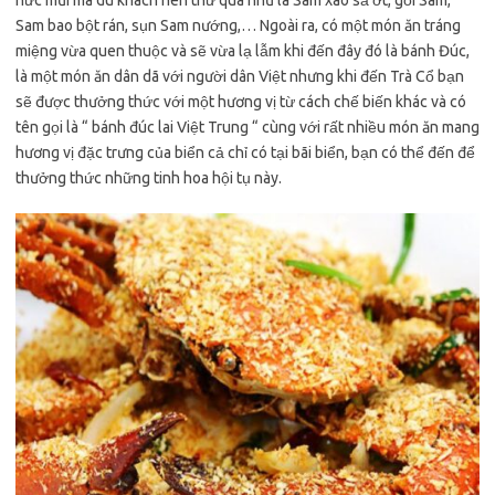
nức mũi mà du khách nên thử qua như là Sam xào sả ớt, gỏi Sam,
Sam bao bột rán, sụn Sam nướng,… Ngoài ra, có một món ăn tráng
miệng vừa quen thuộc và sẽ vừa lạ lẫm khi đến đây đó là bánh Đúc,
là một món ăn dân dã với người dân Việt nhưng khi đến Trà Cổ bạn
sẽ được thưởng thức với một hương vị từ cách chế biến khác và có
tên gọi là “ bánh đúc lai Việt Trung “ cùng với rất nhiều món ăn mang
hương vị đặc trưng của biển cả chỉ có tại bãi biển, bạn có thể đến để
thưởng thức những tinh hoa hội tụ này.