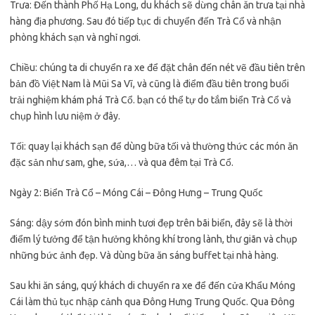
Trưa: Đến thành Phố Hạ Long, du khách sẽ dừng chân ăn trưa tại nhà
hàng địa phương. Sau đó tiếp tục di chuyển đến Trà Cổ và nhận
phòng khách sạn và nghỉ ngơi.
Chiều: chúng ta di chuyển ra xe để đặt chân đến nét vẽ đầu tiên trên
bản đồ Việt Nam là Mũi Sa Vĩ, và cũng là điểm đầu tiên trong buổi
trải nghiệm khám phá Trà Cổ. bạn có thể tự do tắm biển Trà Cổ và
chụp hình lưu niệm ở đây.
Tối: quay lại khách sạn để dùng bữa tối và thường thức các món ăn
đặc sản như sam, ghe, sứa,… và qua đêm tại Trà Cổ.
Ngày 2: Biển Trà Cổ – Móng Cái – Đông Hưng – Trung Quốc
Sáng: dậy sớm đón bình minh tươi đẹp trên bãi biển, đây sẽ là thời
điểm lý tưởng để tận hưởng không khí trong lành, thư giãn và chụp
những bức ảnh đẹp. Và dùng bữa ăn sáng buffet tại nhà hàng.
Sau khi ăn sáng, quý khách di chuyển ra xe để đến cửa Khẩu Móng
Cái làm thủ tục nhập cảnh qua Đông Hưng Trung Quốc. Qua Đông