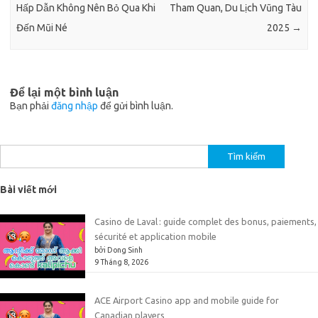
Hấp Dẫn Không Nên Bỏ Qua Khi
Tham Quan, Du Lịch Vũng Tàu
Đến Mũi Né
2025
→
Để lại một bình luận
Bạn phải
đăng nhập
để gửi bình luận.
Tìm
kiếm
cho:
Bài viết mới
Casino de Laval : guide complet des bonus, paiements,
sécurité et application mobile
bởi Dong Sinh
9 Tháng 8, 2026
ACE Airport Casino app and mobile guide for
Canadian players