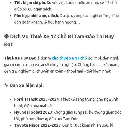
Tiết kiệm chi phí
: So với việc thuê nhiều xe nhỏ, xe 17 chỗ
giúp tối ưu ngân sách.
Phù hợp nhiều mục đích
: Du lịch, công tác, nghỉ dưỡng, đưa
đón đoàn khách, lễ hội, hành hương…
🌟 Dịch Vụ Thuê Xe 17 Chỗ Đi Tam Đảo Tại Huy
Đạt
Thuê Xe Huy Đạt
là đơn vị
cho thuê xe 17 chỗ
đời mới, tiện nghi,
giá cả cạnh tranh và tài xế chuyên nghiệp. Chúng tôi cam kết mang
đến trải nghiệm di chuyển an toàn – thoải mái – tiết kiệm nhất.
🔧 Dàn xe hiện đại:
Ford Transit 2023–2024
: Thiết kế sang trọng, ghế ngả linh
hoạt, điều hòa mát sâu.
Hyundai Solati 2023
: Không gian rộng rãi, hệ thống giảm xóc
tốt, phù hợp đường đèo núi Tam Đảo.
Toyota Hiace 2022–2023
: Bền bỉ, tiết kiệm nhiên liệu, lý