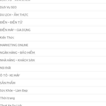
Dịch Vụ SEO
DU LỊCH – ẨM THỰC
ĐIỆN – ĐIỆN TỬ
ĐIỆN MÁY – GIA DỤNG
Kiến Thức
MARKETING ONLINE
NGÂN HÀNG – BẢO HIỂM
NHÀ HÀNG – KHÁCH SẠN
Nội thất
Ô TÔ -XE MÁY
SẢN PHẨM
Sức Khỏe – Làm Đẹp
Thời trang
Thuê Xe Du Lịch