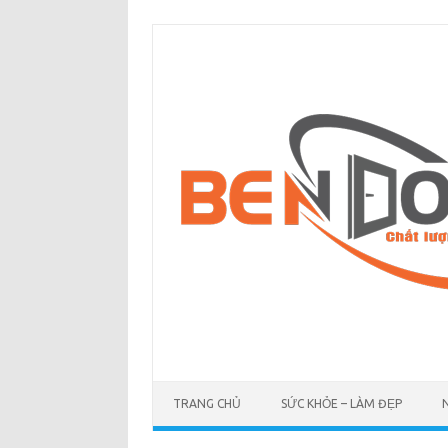
Skip
to
content
TRANG CHỦ
SỨC KHỎE – LÀM ĐẸP