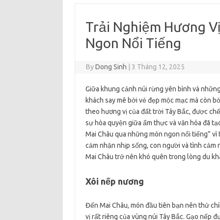
Trải Nghiệm Hương V
Ngon Nổi Tiếng
By
Dong Sinh
|
3 Tháng 12, 2025
Giữa khung cảnh núi rừng yên bình và những
khách say mê bởi vẻ đẹp mộc mạc mà còn bở
theo hương vị của đất trời Tây Bắc, được ch
sự hòa quyện giữa ẩm thực và văn hóa đã tạo
Mai Châu qua những món ngon nổi tiếng” vì t
cảm nhận nhịp sống, con người và tình cảm
Mai Châu trở nên khó quên trong lòng du kh
Xôi nếp nương
Đến Mai Châu, món đầu tiên bạn nên thử ch
vị rất riêng của vùng núi Tây Bắc. Gạo nếp đ