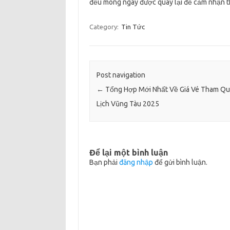
đều mong ngày được quay lại để cảm nhận th
Category:
Tin Tức
Post navigation
←
Tổng Hợp Mới Nhất Về Giá Vé Tham Qu
Lịch Vũng Tàu 2025
Để lại một bình luận
Bạn phải
đăng nhập
để gửi bình luận.