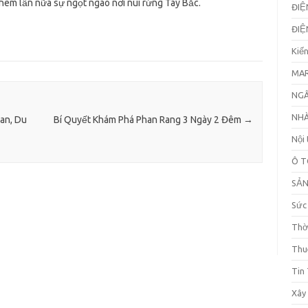
êm lần nữa sự ngọt ngào nơi núi rừng Tây Bắc.
ĐIỆ
ĐIỆ
Kiế
MAR
NGÂ
NHÀ
an, Du
Bí Quyết Khám Phá Phan Rang 3 Ngày 2 Đêm
→
Nội 
Ô T
SẢ
Sức
Thờ
Thu
Tin
Xây