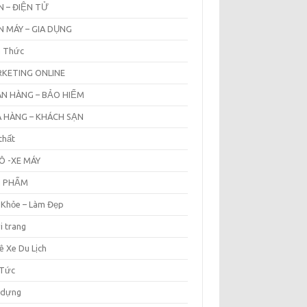
N – ĐIỆN TỬ
N MÁY – GIA DỤNG
n Thức
KETING ONLINE
N HÀNG – BẢO HIỂM
 HÀNG – KHÁCH SẠN
thất
Ô -XE MÁY
N PHẨM
 Khỏe – Làm Đẹp
i trang
ê Xe Du Lịch
 Tức
 dựng