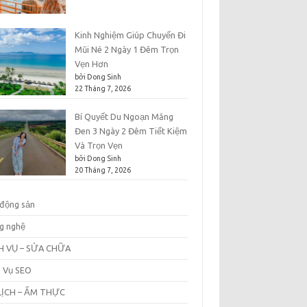
Kinh Nghiệm Giúp Chuyến Đi
Mũi Né 2 Ngày 1 Đêm Trọn
Vẹn Hơn
bởi Dong Sinh
22 Tháng 7, 2026
Bí Quyết Du Ngoạn Măng
Đen 3 Ngày 2 Đêm Tiết Kiệm
Và Trọn Vẹn
bởi Dong Sinh
20 Tháng 7, 2026
 động sản
g nghệ
H VỤ – SỬA CHỮA
h Vụ SEO
LỊCH – ẨM THỰC