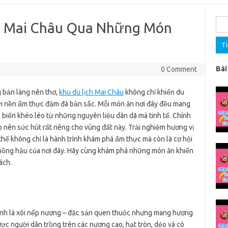
Tìm
ị Mai Châu Qua Những Món
kiế
cho:
Bài
0 Comment
 bản làng nên thơ,
khu du lịch Mai Châu
không chỉ khiến du
i nền ẩm thực đậm đà bản sắc. Mỗi món ăn nơi đây đều mang
ế biến khéo léo từ những nguyên liệu dân dã mà tinh tế. Chính
 nên sức hút rất riêng cho vùng đất này. Trải nghiệm hương vị
hế không chỉ là hành trình khám phá ẩm thực mà còn là cơ hội
 nồng hậu của nơi đây. Hãy cùng khám phá những món ăn khiến
ách.
ính là xôi nếp nương – đặc sản quen thuộc nhưng mang hương
ược người dân trồng trên các nương cao, hạt tròn, dẻo và có