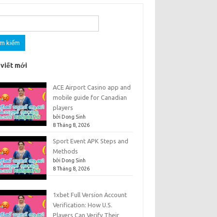
m
 viết mới
ACE Airport Casino app and
mobile guide for Canadian
players
bởi Dong Sinh
8 Tháng 8, 2026
Sport Event APK Steps and
Methods
bởi Dong Sinh
8 Tháng 8, 2026
1xbet Full Version Account
Verification: How U.S.
Players Can Verify Their