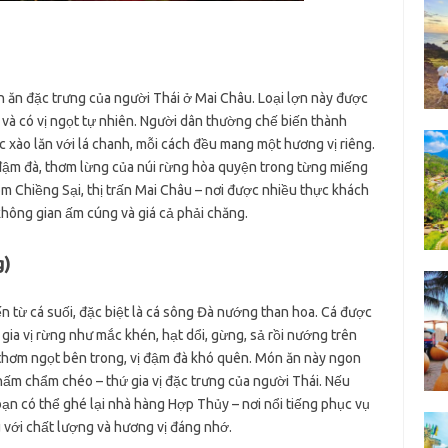
n ăn đặc trưng của người Thái ở Mai Châu. Loại lợn này được
ỡ và có vị ngọt tự nhiên. Người dân thường chế biến thành
 xào lăn với lá chanh, mỗi cách đều mang một hương vị riêng.
 đậm đà, thơm lừng của núi rừng hòa quyện trong từng miếng
óm Chiềng Sại, thị trấn Mai Châu – nơi được nhiều thực khách
không gian ấm cúng và giá cả phải chăng.
g)
n từ cá suối, đặc biệt là cá sông Đà nướng than hoa. Cá được
gia vị rừng như mắc khén, hạt dổi, gừng, sả rồi nướng trên
, thơm ngọt bên trong, vị đậm đà khó quên. Món ăn này ngon
hấm chẩm chéo – thứ gia vị đặc trưng của người Thái. Nếu
n có thể ghé lại nhà hàng Hợp Thủy – nơi nổi tiếng phục vụ
với chất lượng và hương vị đáng nhớ.