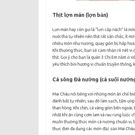
Thịt lợn mán (lợn bản)
Lợn mán hay còn gọi là “lợn cắp nách” là mó
nuôi thả tự nhiên nên thịt rất săn chắc, ít m
nhiều món như nướng, quay giòn bì, hấp hoặc
Khi thưởng thức, bạn sẽ cảm nhận rõ nét vị
thịt. Gợi ý cho bạn là quán 3 Chị Em nằm ở x
yêu thích bởi hương vị chuẩn truyền thống, 
Cá sông Đà nướng (cá suối nướn
Mai Châu nổi tiếng với những món ăn chế biế
đánh bắt tự nhiên, sau đó làm sạch, tẩm ướp 
than hồng. Khi chín, cá vàng giòn bên ngoài
nhất khi ăn cùng cơm lam và rau rừng luộc c
muốn thưởng thức món cá nướng chuẩn vị, bạ
thực đơn đa dạng các món đặc sản Mai Châu 