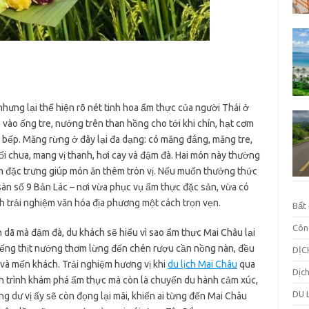
hưng lại thể hiện rõ nét tinh hoa ẩm thực của người Thái ở
ào ống tre, nướng trên than hồng cho tới khi chín, hạt cơm
 bếp. Măng rừng ở đây lại đa dạng: có măng đắng, măng tre,
chua, mang vị thanh, hơi cay và đậm đà. Hai món này thường
đặc trưng giúp món ăn thêm tròn vị. Nếu muốn thưởng thức
sàn số 9 Bản Lác – nơi vừa phục vụ ẩm thực đặc sản, vừa có
h trải nghiệm văn hóa địa phương một cách trọn vẹn.
Bất
Côn
dã mà đậm đà, du khách sẽ hiểu vì sao ẩm thực Mai Châu lại
miếng thịt nướng thơm lừng đến chén rượu cần nồng nàn, đều
DỊC
và mến khách. Trải nghiệm hương vị khi
du lịch Mai Châu
qua
Dịc
h trình khám phá ẩm thực mà còn là chuyến du hành cảm xúc,
DU 
g dư vị ấy sẽ còn đọng lại mãi, khiến ai từng đến Mai Châu