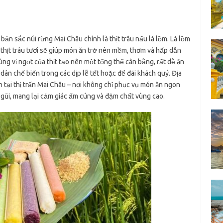
 sắc núi rừng Mai Châu chính là thịt trâu nấu lá lồm. Lá lồm
ới thịt trâu tươi sẽ giúp món ăn trở nên mềm, thơm và hấp dẫn
ng vị ngọt của thịt tạo nên một tổng thể cân bằng, rất dễ ăn
n chế biến trong các dịp lễ tết hoặc để đãi khách quý. Địa
n tại thị trấn Mai Châu – nơi không chỉ phục vụ món ăn ngon
gũi, mang lại cảm giác ấm cúng và đậm chất vùng cao.