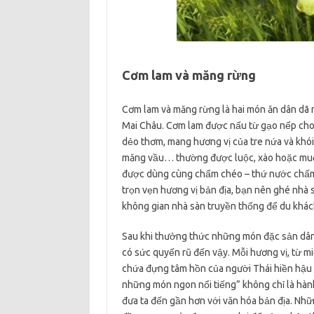
Cơm lam và măng rừng
Cơm lam và măng rừng là hai món ăn dân dã n
Mai Châu. Cơm lam được nấu từ gạo nếp cho v
dẻo thơm, mang hương vị của tre nứa và khói
măng vầu… thường được luộc, xào hoặc muối 
được dùng cùng chẩm chéo – thứ nước chấm 
trọn vẹn hương vị bản địa, bạn nên ghé nhà 
không gian nhà sàn truyền thống để du khác
Sau khi thưởng thức những món đặc sản dân 
có sức quyến rũ đến vậy. Mỗi hương vị, từ 
chứa đựng tâm hồn của người Thái hiền hậu 
những món ngon nổi tiếng” không chỉ là hàn
đưa ta đến gần hơn với văn hóa bản địa. Nhữn