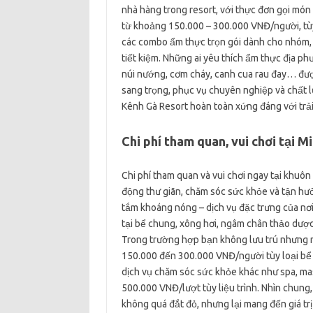
nhà hàng trong resort, với thực đơn gọi món 
từ khoảng 150.000 – 300.000 VNĐ/người, tùy 
các combo ẩm thực trọn gói dành cho nhóm, v
tiết kiệm. Những ai yêu thích ẩm thực địa p
núi nướng, cơm cháy, canh cua rau đay… được
sang trọng, phục vụ chuyên nghiệp và chất l
Kênh Gà Resort hoàn toàn xứng đáng với tr
Chi phí tham quan, vui chơi tại 
Chi phí tham quan và vui chơi ngay tại khuô
động thư giãn, chăm sóc sức khỏe và tận hưở
tắm khoáng nóng – dịch vụ đặc trưng của nơi 
tại bể chung, xông hơi, ngâm chân thảo dược
Trong trường hợp bạn không lưu trú nhưng m
150.000 đến 300.000 VNĐ/người tùy loại bể v
dịch vụ chăm sóc sức khỏe khác như spa, ma
500.000 VNĐ/lượt tùy liệu trình. Nhìn chung,
không quá đắt đỏ, nhưng lại mang đến giá trị