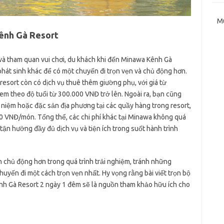
M
Kênh Gà Resort
g và tham quan vui chơi, du khách khi đến Minawa Kênh Gà
phát sinh khác để có một chuyến đi trọn vẹn và chủ động hơn.
 resort còn có dịch vụ thuê thêm giường phụ, với giá từ
m theo độ tuổi từ 300.000 VNĐ trở lên. Ngoài ra, bạn cũng
niệm hoặc đặc sản địa phương tại các quầy hàng trong resort,
00 VNĐ/món. Tổng thể, các chi phí khác tại Minawa không quá
n hưởng đầy đủ dịch vụ và tiện ích trong suốt hành trình
n chủ động hơn trong quá trình trải nghiệm, tránh những
yến đi một cách trọn vẹn nhất. Hy vọng rằng bài viết trọn bộ
ênh Gà Resort 2 ngày 1 đêm sẽ là nguồn tham khảo hữu ích cho