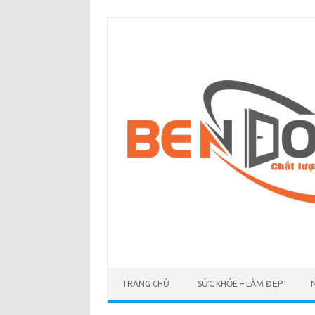
Skip
to
content
TRANG CHỦ
SỨC KHỎE – LÀM ĐẸP