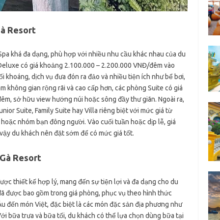
Gà Resort
 Spa khá đa dạng, phù hợp với nhiều nhu cầu khác nhau của du
Deluxe có giá khoảng 2.100.000 – 2.200.000 VNĐ/đêm vào
 khoáng, dịch vụ đưa đón ra đảo và nhiều tiện ích như bể bơi,
m không gian rộng rãi và cao cấp hơn, các phòng Suite có giá
m, sở hữu view hướng núi hoặc sông đầy thư giãn. Ngoài ra,
or Suite, Family Suite hay Villa riêng biệt với mức giá từ
 hoặc nhóm bạn đông người. Vào cuối tuần hoặc dịp lễ, giá
vậy du khách nên đặt sớm để có mức giá tốt.
 Gà Resort
ược thiết kế hợp lý, mang đến sự tiện lợi và đa dạng cho du
đã được bao gồm trong giá phòng, phục vụ theo hình thức
u đến món Việt, đặc biệt là các món đặc sản địa phương như
Với bữa trưa và bữa tối, du khách có thể lựa chọn dùng bữa tại