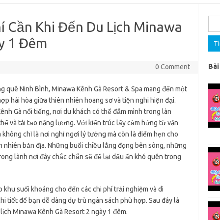
Tìm
í Cần Khi Đến Du Lịch Minawa
kiế
y 1 Đêm
cho:
Bài
0 Comment
ng quê Ninh Bình, Minawa Kênh Gà Resort & Spa mang đến một
ợp hài hòa giữa thiên nhiên hoang sơ và tiện nghi hiện đại.
nh Gà nổi tiếng, nơi du khách có thể đắm mình trong làn
hể và tái tạo năng lượng. Với kiến trúc lấy cảm hứng từ văn
 không chỉ là nơi nghỉ ngơi lý tưởng mà còn là điểm hẹn cho
ên nhiên bản địa. Những buổi chiều lắng đọng bên sông, những
rong lành nơi đây chắc chắn sẽ để lại dấu ấn khó quên trong
o khu suối khoáng cho đến các chi phí trải nghiệm và di
hi tiết để bạn dễ dàng dự trù ngân sách phù hợp. Sau đây là
u lịch Minawa Kênh Gà Resort 2 ngày 1 đêm.