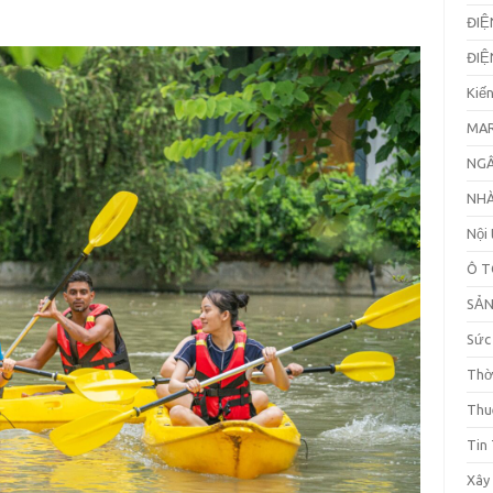
ĐIỆ
ĐIỆ
Kiế
MAR
NGÂ
NHÀ
Nội 
Ô T
SẢ
Sức
Thờ
Thu
Tin
Xây