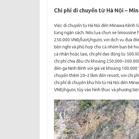
Chi phí di chuyển từ Hà Nội – M
Việc di chuyển từ Hà Nội đến Minawa Kênh G
từng ngân sách. Nếu lựa chọn xe limousine
250.000 VNĐ/lượt/người, với dịch vụ đưa đón 
tiện nghi và phù hợp cho cả nhóm bạn bè hoặc
cá nhân hoặc taxi, chi phí dao động từ 500
chi phí chia đều chỉ khoảng 250.000–300.000
đến ga Ninh Bình với giá vé khoảng 100.000 
chuyển thêm 20–25km đến resort, với chi p
chi phí di chuyển khứ hồi từ Hà Nội đến Mi
VNĐ/người, tùy vào hình thức và phương tiệ