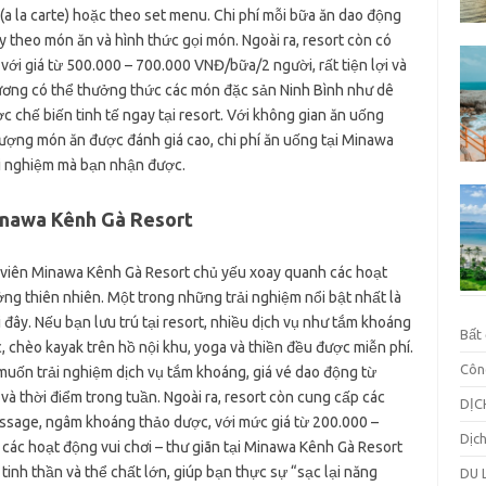
(a la carte) hoặc theo set menu. Chi phí mỗi bữa ăn dao động
theo món ăn và hình thức gọi món. Ngoài ra, resort còn có
ới giá từ 500.000 – 700.000 VNĐ/bữa/2 người, rất tiện lợi và
hương có thể thưởng thức các món đặc sản Ninh Bình như dê
 chế biến tinh tế ngay tại resort. Với không gian ăn uống
ượng món ăn được đánh giá cao, chi phí ăn uống tại Minawa
ải nghiệm mà bạn nhận được.
Minawa Kênh Gà Resort
n viên Minawa Kênh Gà Resort chủ yếu xoay quanh các hoạt
ng thiên nhiên. Một trong những trải nghiệm nổi bật nhất là
đây. Nếu bạn lưu trú tại resort, nhiều dịch vụ như tắm khoáng
Bất
, chèo kayak trên hồ nội khu, yoga và thiền đều được miễn phí.
Côn
uốn trải nghiệm dịch vụ tắm khoáng, giá vé dao động từ
à thời điểm trong tuần. Ngoài ra, resort còn cung cấp các
DỊC
ssage, ngâm khoáng thảo dược, với mức giá từ 200.000 –
Dịc
 các hoạt động vui chơi – thư giãn tại Minawa Kênh Gà Resort
 tinh thần và thể chất lớn, giúp bạn thực sự “sạc lại năng
DU 