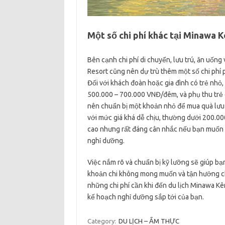
Một số chi phí khác tại Minawa 
Bên cạnh chi phí di chuyển, lưu trú, ăn uốn
Resort cũng nên dự trù thêm một số chi phí 
Đối với khách đoàn hoặc gia đình có trẻ nhỏ,
500.000 – 700.000 VNĐ/đêm, và phụ thu trẻ e
nên chuẩn bị một khoản nhỏ để mua quà lưu 
với mức giá khá dễ chịu, thường dưới 200.0
cao nhưng rất đáng cân nhắc nếu bạn muốn tậ
nghỉ dưỡng.
Việc nắm rõ và chuẩn bị kỹ lưỡng sẽ giúp bạ
khoản chi không mong muốn và tận hưởng chu
những chi phí cần khi đến du lịch Minawa K
kế hoạch nghỉ dưỡng sắp tới của bạn.
Category:
DU LỊCH – ẨM THỰC