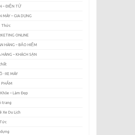
N – ĐIỆN TỬ
N MÁY – GIA DỤNG
n Thức
KETING ONLINE
N HÀNG – BẢO HIỂM
 HÀNG – KHÁCH SẠN
thất
Ô -XE MÁY
N PHẨM
 Khỏe – Làm Đẹp
i trang
ê Xe Du Lịch
 Tức
 dựng