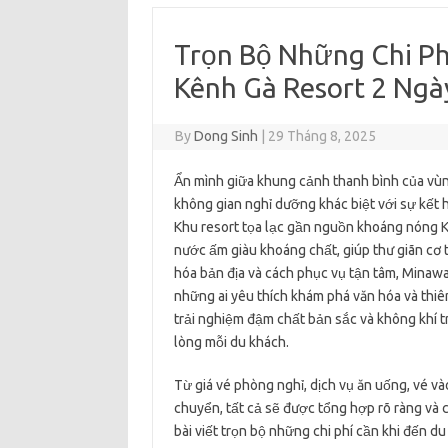
Trọn Bộ Những Chi Ph
Kênh Gà Resort 2 Ngà
By
Dong Sinh
|
29 Tháng 8, 2025
Ẩn mình giữa khung cảnh thanh bình của vù
không gian nghỉ dưỡng khác biệt với sự kết h
Khu resort tọa lạc gần nguồn khoáng nóng Kê
nước ấm giàu khoáng chất, giúp thư giãn cơ t
hóa bản địa và cách phục vụ tận tâm, Minawa
những ai yêu thích khám phá văn hóa và thi
trải nghiệm đậm chất bản sắc và không khí t
lòng mỗi du khách.
Từ giá vé phòng nghỉ, dịch vụ ăn uống, vé và
chuyển, tất cả sẽ được tổng hợp rõ ràng và c
bài viết trọn bộ những chi phí cần khi đến d