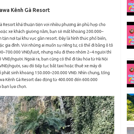
inawa Kênh Gà Resort
à Resort khá thuận tiện với nhiều phương án phù hợp cho
 hoặc xe khách giường nằm, bạn sẽ mất khoảng 200.000–
tận nơi tại khu vực gần resort. Đây là hình thức phổ biến,
 gia đình. Với những ai muốn sự riêng tư, có thể đi bằng ô tô
.000–700.000 VNĐ/lượt, nhưng nếu đi theo nhóm 2–4 người thì
 VNĐ/người. Ngoài ra, bạn cũng có thể đi tàu hỏa từ Hà Nội
VNĐ/người, sau đó tiếp tục bắt taxi hoặc thuê xe máy di
hí phát sinh khoảng 150.000–200.000 VNĐ. Nhìn chung, tổng
nawa Kênh Gà Resort dao động từ 400.000 đến 600.000
n bạn lựa chọn.