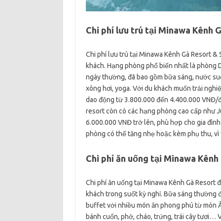
Chi phí lưu trú tại Minawa Kênh 
Chi phí lưu trú tại Minawa Kênh Gà Resort &
khách. Hạng phòng phổ biến nhất là phòng 
ngày thường, đã bao gồm bữa sáng, nước suối
xông hơi, yoga. Với du khách muốn trải nghiệ
dao động từ 3.800.000 đến 4.400.000 VNĐ/đê
resort còn có các hạng phòng cao cấp như Juni
6.000.000 VNĐ trở lên, phù hợp cho gia đình
phòng có thể tăng nhẹ hoặc kèm phụ thu, vì 
Chi phí ăn uống tại Minawa Kênh
Chi phí ăn uống tại Minawa Kênh Gà Resort đ
khách trong suốt kỳ nghỉ. Bữa sáng thường 
buffet với nhiều món ăn phong phú từ món Â
bánh cuốn, phở, cháo, trứng, trái cây tươi… 