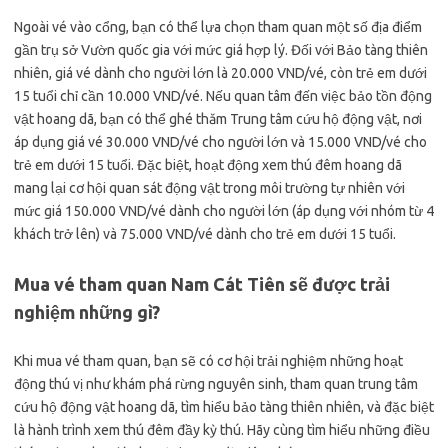
Ngoài vé vào cổng, bạn có thể lựa chọn tham quan một số địa điểm
gần trụ sở Vườn quốc gia với mức giá hợp lý. Đối với Bảo tàng thiên
nhiên, giá vé dành cho người lớn là 20.000 VND/vé, còn trẻ em dưới
15 tuổi chỉ cần 10.000 VND/vé. Nếu quan tâm đến việc bảo tồn động
vật hoang dã, bạn có thể ghé thăm Trung tâm cứu hộ động vật, nơi
áp dụng giá vé 30.000 VND/vé cho người lớn và 15.000 VND/vé cho
trẻ em dưới 15 tuổi. Đặc biệt, hoạt động xem thú đêm hoang dã
mang lại cơ hội quan sát động vật trong môi trường tự nhiên với
mức giá 150.000 VND/vé dành cho người lớn (áp dụng với nhóm từ 4
khách trở lên) và 75.000 VND/vé dành cho trẻ em dưới 15 tuổi.
Mua vé tham quan Nam Cát Tiên sẽ được trải
nghiệm những gì?
Khi mua vé tham quan, bạn sẽ có cơ hội trải nghiệm những hoạt
động thú vị như khám phá rừng nguyên sinh, tham quan trung tâm
cứu hộ động vật hoang dã, tìm hiểu bảo tàng thiên nhiên, và đặc biệt
là hành trình xem thú đêm đầy kỳ thú. Hãy cùng tìm hiểu những điều