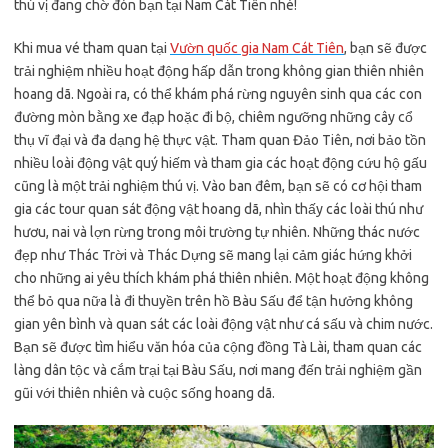
thú vị đang chờ đón bạn tại Nam Cát Tiên nhé!
Khi mua vé tham quan tại
Vườn quốc gia Nam Cát Tiên
, bạn sẽ được
trải nghiệm nhiều hoạt động hấp dẫn trong không gian thiên nhiên
hoang dã. Ngoài ra, có thể khám phá rừng nguyên sinh qua các con
đường mòn bằng xe đạp hoặc đi bộ, chiêm ngưỡng những cây cổ
thụ vĩ đại và đa dạng hệ thực vật. Tham quan Đảo Tiên, nơi bảo tồn
nhiều loài động vật quý hiếm và tham gia các hoạt động cứu hộ gấu
cũng là một trải nghiệm thú vị. Vào ban đêm, bạn sẽ có cơ hội tham
gia các tour quan sát động vật hoang dã, nhìn thấy các loài thú như
hươu, nai và lợn rừng trong môi trường tự nhiên. Những thác nước
đẹp như Thác Trời và Thác Dựng sẽ mang lại cảm giác hứng khởi
cho những ai yêu thích khám phá thiên nhiên. Một hoạt động không
thể bỏ qua nữa là đi thuyền trên hồ Bàu Sấu để tận hưởng không
gian yên bình và quan sát các loài động vật như cá sấu và chim nước.
Bạn sẽ được tìm hiểu văn hóa của cộng đồng Tà Lài, tham quan các
làng dân tộc và cắm trại tại Bàu Sấu, nơi mang đến trải nghiệm gần
gũi với thiên nhiên và cuộc sống hoang dã.