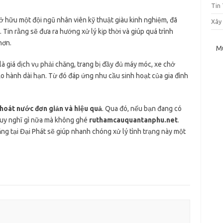
Tin
ở hữu một đội ngũ nhân viên kỹ thuật giàu kinh nghiệm, đã
Xây
 Tin rằng sẽ đưa ra hướng xử lý kịp thời và giúp quá trình
hơn.
M
à giá dịch vụ phải chăng, trang bị đầy đủ máy móc, xe chở
o hành dài hạn. Từ đó đáp ứng nhu cầu sinh hoạt của gia đình
hoát nước đơn giản và hiệu quả
. Qua đó, nếu bạn đang có
suy nghĩ gì nữa mà không ghé
ruthamcauquantanphu.net
.
năng tại Đại Phát sẽ giúp nhanh chóng xử lý tình trạng này một