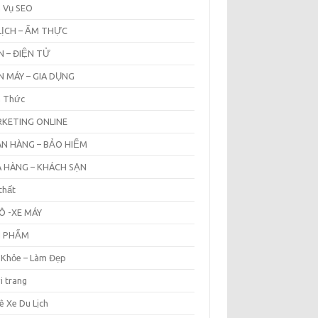
h Vụ SEO
LỊCH – ẨM THỰC
N – ĐIỆN TỬ
N MÁY – GIA DỤNG
n Thức
KETING ONLINE
N HÀNG – BẢO HIỂM
 HÀNG – KHÁCH SẠN
thất
Ô -XE MÁY
N PHẨM
 Khỏe – Làm Đẹp
i trang
ê Xe Du Lịch