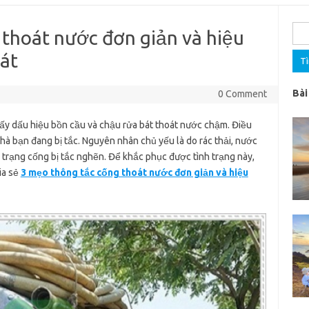
Tìm
 thoát nước đơn giản và hiệu
kiế
hát
cho:
Bài
0 Comment
ấy dấu hiệu bồn cầu và chậu rửa bát thoát nước chậm. Điều
à bạn đang bị tắc. Nguyên nhân chủ yếu là do rác thải, nước
 trạng cống bị tắc nghẽn. Để khắc phục được tình trạng này,
ia sẻ
3 mẹo thông tắc cống thoát nước đơn giản và hiệu