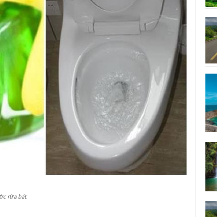
ớc rửa bát