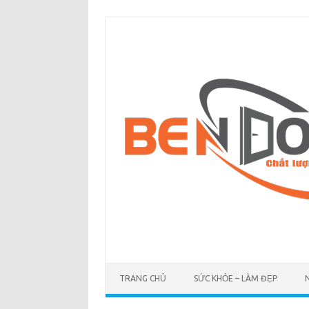
Skip
to
content
TRANG CHỦ
SỨC KHỎE – LÀM ĐẸP