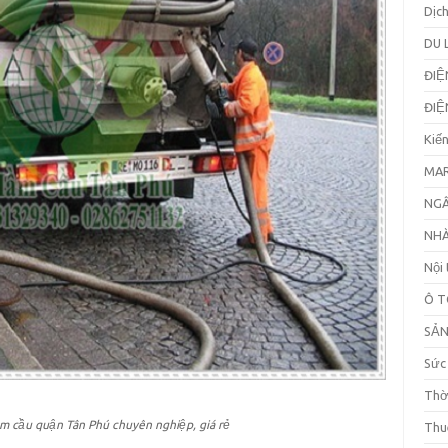
Dịc
DU 
ĐIỆ
ĐIỆ
Kiế
MAR
NGÂ
NHÀ
Nội 
Ô T
SẢ
Sức
Thờ
ầm cầu quận Tân Phú chuyên nghiệp, giá rẻ
Thu