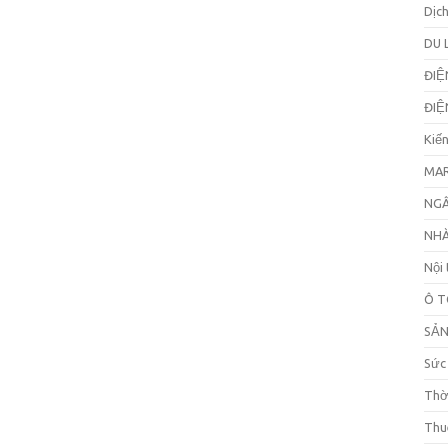
Dịc
DU 
ĐIỆ
ĐIỆ
Kiế
MAR
NGÂ
NHÀ
Nội 
Ô T
SẢ
Sức
Thờ
Thu