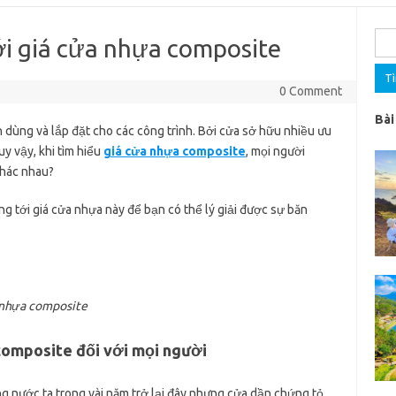
Tìm
ới giá cửa nhựa composite
kiế
cho:
0 Comment
Bài
dùng và lắp đặt cho các công trình. Bởi cửa sở hữu nhiều ưu
uy vậy, khi tìm hiểu
giá cửa nhựa composite
, mọi người
khác nhau?
ộng tới giá cửa nhựa này để bạn có thể lý giải được sự băn
 nhựa composite
composite đối với mọi người
g nước ta trong vài năm trở lại đây nhưng cửa dần chứng tỏ