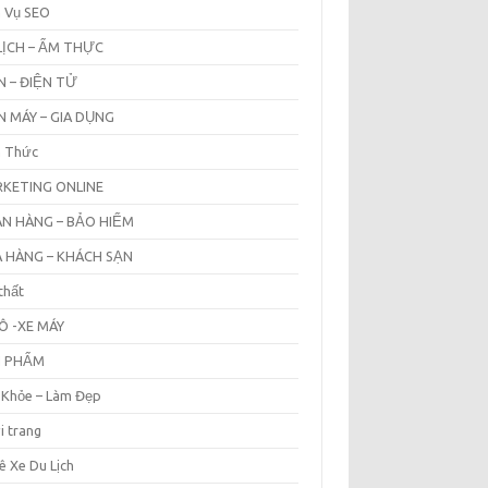
h Vụ SEO
LỊCH – ẨM THỰC
N – ĐIỆN TỬ
N MÁY – GIA DỤNG
n Thức
KETING ONLINE
N HÀNG – BẢO HIỂM
 HÀNG – KHÁCH SẠN
thất
Ô -XE MÁY
N PHẨM
 Khỏe – Làm Đẹp
i trang
ê Xe Du Lịch