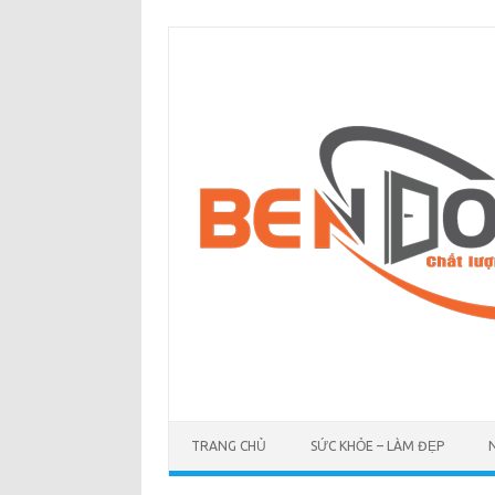
Skip
to
content
TRANG CHỦ
SỨC KHỎE – LÀM ĐẸP