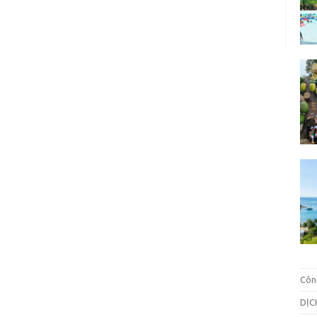
Côn
DỊC