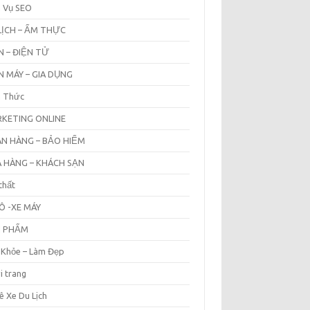
h Vụ SEO
LỊCH – ẨM THỰC
N – ĐIỆN TỬ
N MÁY – GIA DỤNG
n Thức
KETING ONLINE
N HÀNG – BẢO HIỂM
 HÀNG – KHÁCH SẠN
thất
Ô -XE MÁY
N PHẨM
 Khỏe – Làm Đẹp
i trang
ê Xe Du Lịch