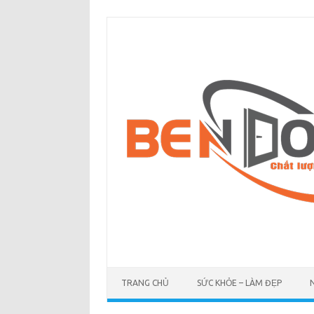
Skip
to
content
TRANG CHỦ
SỨC KHỎE – LÀM ĐẸP