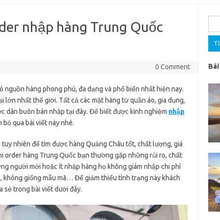
Tìm
oder nhập hàng Trung Quốc
kiế
cho:
Bài
0 Comment
có nguồn hàng phong phú, đa dạng và phổ biến nhất hiện nay.
 lớn nhất thế giới. Tất cả các mặt hàng từ quần áo, gia dụng,
c dân buôn bán nhập tại đây. Để biết được kinh nghiệm
nhập
bỏ qua bài viết này nhé.
tuy nhiên để tìm được hàng Quảng Châu tốt, chất lượng, giá
hi order hàng Trung Quốc bạn thường gặp những rủi ro, chất
ng người mới hoặc ít nhập hàng họ không giám nhập chi phí
g, không giống mẫu mã… Để giảm thiểu tình trạng này khách
 sẻ trong bài viết dưới đây.