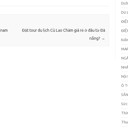
Dịc
DU 
ĐIỆ
o nam
Đặt tour du lịch Cù Lao Chàm giá rẻ ở đâu từ Đà
ĐIỆ
nẵng?
→
Kiế
MAR
NGÂ
NHÀ
Nội 
Ô T
SẢ
Sức
Thờ
Thu