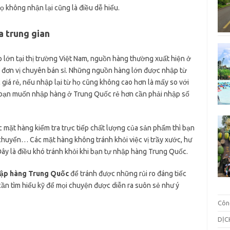
ọ không nhận lại cũng là điều dễ hiểu.
 trung gian
 lớn tại thị trường Việt Nam, nguồn hàng thường xuất hiện ở
 đơn vị chuyên bán sỉ. Những nguồn hàng lớn được nhập từ
iá rẻ, nếu nhập lại từ họ cũng không cao hơn là mấy so với
u bạn muốn nhập hàng ở Trung Quốc rẻ hơn cần phải nhập số
mặt hàng kiểm tra trực tiếp chất lượng của sản phẩm thì bạn
ận chuyển… Các mặt hàng không tránh khỏi việc vị trầy xước, hư
ây là điều khó tránh khỏi khi bạn tự nhập hàng Trung Quốc.
ập hàng Trung Quốc
để tránh được những rủi ro đáng tiếc
cần tìm hiểu kỹ để mọi chuyện được diễn ra suôn sẻ như ý
Côn
DỊC