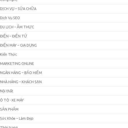
DỊCH VỤ – SỬA CHỮA
Dịch Vụ SEO
DU LỊCH – ẨM THỰC
ĐIỆN – ĐIỆN TỬ
ĐIỆN MÁY – GIA DỤNG
Kiến Thức
MARKETING ONLINE
NGÂN HÀNG – BẢO HIỂM
NHÀ HÀNG – KHÁCH SẠN
Nội thất
Ô TÔ -XE MÁY
SẢN PHẨM
Sức Khỏe – Làm Đẹp
Thời trang