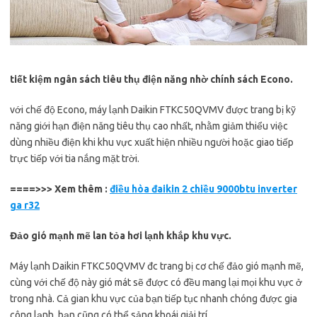
tiết kiệm ngân sách tiêu thụ điện năng nhờ chính sách Econo.
với chế độ Econo, máy lạnh Daikin FTKC50QVMV được trang bị kỹ
năng giới hạn điện năng tiêu thụ cao nhất, nhằm giảm thiểu việc
dùng nhiều điện khi khu vực xuất hiện nhiều người hoặc giao tiếp
trực tiếp với tia nắng mặt trời.
====>>> Xem thêm :
điều hòa đaikin 2 chiều 9000btu inverter
ga r32
Đảo gió mạnh mẽ lan tỏa hơi lạnh khắp khu vực.
Máy lạnh Daikin FTKC50QVMV đc trang bị cơ chế đảo gió mạnh mẽ,
cùng với chế độ này gió mát sẽ được có đều mang lại mọi khu vực ở
trong nhà. Cả gian khu vực của bạn tiếp tục nhanh chóng được gia
công lạnh, bạn cũng có thể sảng khoái giải trí.