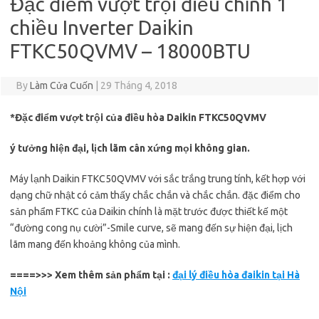
Đặc điểm vượt trội điều chỉnh 1
chiều Inverter Daikin
FTKC50QVMV – 18000BTU
By
Làm Cửa Cuốn
|
29 Tháng 4, 2018
*Đặc điểm vượt trội của điều hòa Daikin FTKC50QVMV
ý tưởng hiện đại, lịch lãm cân xứng mọi không gian.
Máy lạnh Daikin FTKC50QVMV với sắc trắng trung tính, kết hợp với
dạng chữ nhật có cảm thấy chắc chắn và chắc chắn. đặc điểm cho
sản phẩm FTKC của Daikin chính là mặt trước được thiết kế một
“đường cong nụ cười”-Smile curve, sẽ mang đến sự hiện đại, lịch
lãm mang đến khoảng không của mình.
====>>> Xem thêm sản phẩm tại :
đại lý điều hòa đaikin tại Hà
Nội