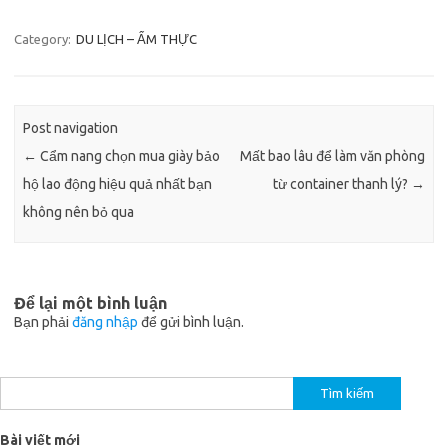
Category:
DU LỊCH – ẨM THỰC
Post navigation
←
Cẩm nang chọn mua giày bảo
Mất bao lâu để làm văn phòng
hộ lao động hiệu quả nhất bạn
từ container thanh lý?
→
không nên bỏ qua
Để lại một bình luận
Bạn phải
đăng nhập
để gửi bình luận.
Tìm
kiếm
cho:
Bài viết mới