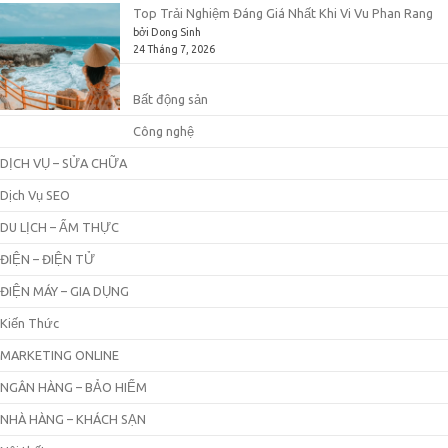
Top Trải Nghiệm Đáng Giá Nhất Khi Vi Vu Phan Rang
bởi Dong Sinh
24 Tháng 7, 2026
Bất động sản
Công nghệ
DỊCH VỤ – SỬA CHỮA
Dịch Vụ SEO
DU LỊCH – ẨM THỰC
ĐIỆN – ĐIỆN TỬ
ĐIỆN MÁY – GIA DỤNG
Kiến Thức
MARKETING ONLINE
NGÂN HÀNG – BẢO HIỂM
NHÀ HÀNG – KHÁCH SẠN