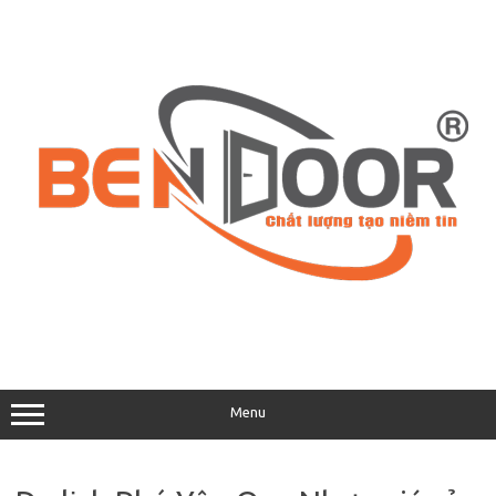
Skip
to
content
Menu