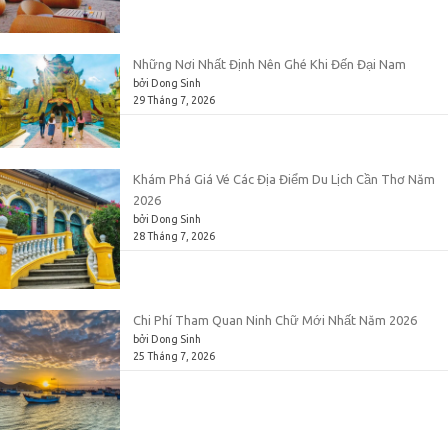
Những Nơi Nhất Định Nên Ghé Khi Đến Đại Nam
bởi Dong Sinh
29 Tháng 7, 2026
Khám Phá Giá Vé Các Địa Điểm Du Lịch Cần Thơ Năm
2026
bởi Dong Sinh
28 Tháng 7, 2026
Chi Phí Tham Quan Ninh Chữ Mới Nhất Năm 2026
bởi Dong Sinh
25 Tháng 7, 2026