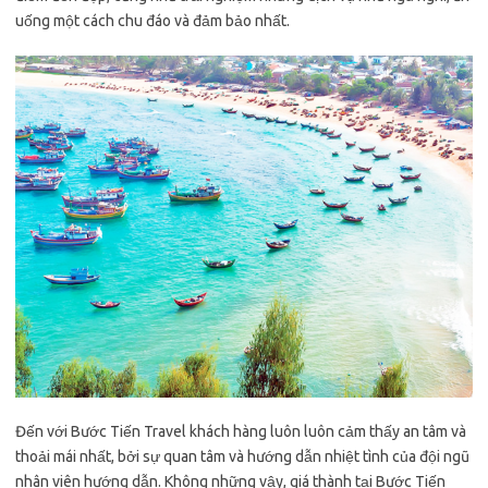
uống một cách chu đáo và đảm bảo nhất.
Đến với Bước Tiến Travel khách hàng luôn luôn cảm thấy an tâm và
thoải mái nhất, bởi sự quan tâm và hướng dẫn nhiệt tình của đội ngũ
nhân viên hướng dẫn. Không những vậy, giá thành tại Bước Tiến