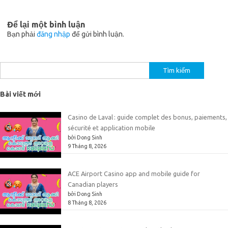
Để lại một bình luận
Bạn phải
đăng nhập
để gửi bình luận.
Tìm
kiếm
cho:
Bài viết mới
Casino de Laval : guide complet des bonus, paiements,
sécurité et application mobile
bởi Dong Sinh
9 Tháng 8, 2026
ACE Airport Casino app and mobile guide for
Canadian players
bởi Dong Sinh
8 Tháng 8, 2026