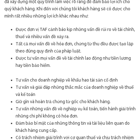
đã xây dựng một quy trình làm việc rõ ràng để đảm bảo lợi ích cho
quý khách hàng. Khi đến với chúng tôi khách hàng sẽ có được cho
mình rất nhiều những lợi ích khác nhau như:
Được đơn vị TAF cảnh báo kịp những vấn đề rủi ro về tài chính,
thuế và nhiều vấn đề xảy ra.
Tất cả mọi vấn đề về hóa đơn, chứng từ thu đều được tạo lập
theo đúng quy định của pháp luật.
Được tư vấn mọi vấn đề về tài chính lao động như tiền lương
hay tiền bảo hiểm.
Tư vấn cho doanh nghiệp về khấu hao tài sản cố định
Tư vấn và giải đáp những thắc mắc của doanh nghiệp về thuế
và kế toán
Giữ gìn và hoàn trả chứng từ gốc cho khách hàng.
Tư vấn những vấn đề về nghiệp vụ kế toán, tiến hành giải trình
những chi phí không có hóa đơn.
Đảm bảo bí mật của những thông tin và tài liệu liên quan do
khách hàng cung cấp.
Có trách nhiệm giải trình với cơ quan thuế và chịu trách nhiệm