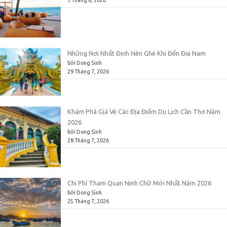
Những Nơi Nhất Định Nên Ghé Khi Đến Đại Nam
bởi Dong Sinh
29 Tháng 7, 2026
Khám Phá Giá Vé Các Địa Điểm Du Lịch Cần Thơ Năm
2026
bởi Dong Sinh
28 Tháng 7, 2026
Chi Phí Tham Quan Ninh Chữ Mới Nhất Năm 2026
bởi Dong Sinh
25 Tháng 7, 2026