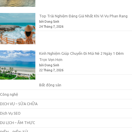
Top Trải Nghiệm Đáng Giá Nhất Khi Vi Vu Phan Rang
bởi Dong Sinh
24 Tháng 7, 2026
Kinh Nghiệm Giúp Chuyến Đi Mũi Né 2 Ngày 1 Đêm
Trọn Vẹn Hơn
bởi Dong Sinh
22 Tháng 7, 2026
Bất động sản
Công nghệ
DỊCH VỤ – SỬA CHỮA
Dịch Vụ SEO
DU LỊCH – ẨM THỰC