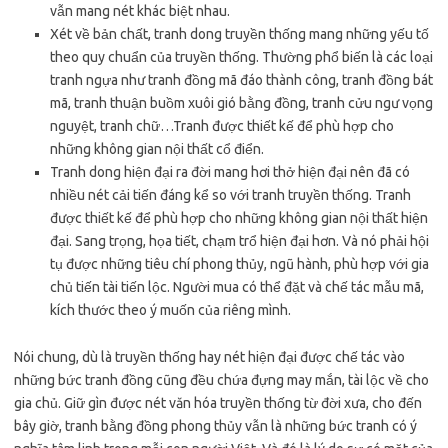
vẫn mang nét khác biệt nhau.
Xét về bản chất, tranh dong truyền thống mang những yếu tố
theo quy chuẩn của truyền thống. Thường phổ biến là các loại
tranh ngựa như tranh đồng mã đáo thành công, tranh đồng bát
mã, tranh thuận buồm xuôi gió bằng đồng, tranh cửu ngư vọng
nguyệt, tranh chữ…Tranh được thiết kế để phù hợp cho
những không gian nội thất cổ điển.
Tranh dong hiện đại ra đời mang hơi thở hiện đại nên đã có
nhiều nét cải tiến đáng kể so với tranh truyền thống. Tranh
được thiết kế để phù hợp cho những không gian nội thất hiện
đại. Sang trọng, họa tiết, chạm trổ hiện đại hơn. Và nó phải hội
tụ được những tiêu chí phong thủy, ngũ hành, phù hợp với gia
chủ tiến tài tiến lộc. Người mua có thể đặt và chế tác mẫu mã,
kích thước theo ý muốn của riêng mình.
Nói chung, dù là truyền thống hay nét hiện đại được chế tác vào
những bức tranh đồng cũng đều chứa đựng may mắn, tài lộc về cho
gia chủ. Giữ gìn được nét văn hóa truyền thống từ đời xưa, cho đến
bây giờ, tranh bằng đồng phong thủy vẫn là những bức tranh có ý