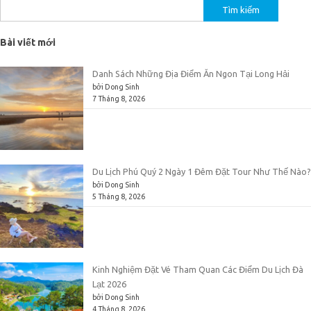
Tìm
kiếm
cho:
Bài viết mới
Danh Sách Những Địa Điểm Ăn Ngon Tại Long Hải
bởi Dong Sinh
7 Tháng 8, 2026
Du Lịch Phú Quý 2 Ngày 1 Đêm Đặt Tour Như Thế Nào?
bởi Dong Sinh
5 Tháng 8, 2026
Kinh Nghiệm Đặt Vé Tham Quan Các Điểm Du Lịch Đà
Lạt 2026
bởi Dong Sinh
4 Tháng 8, 2026