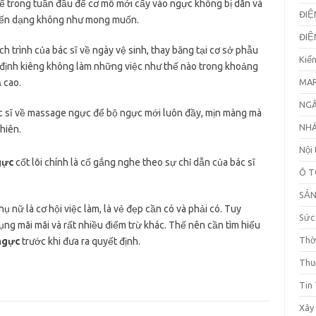
ể trong tuần đầu để cơ mô mới cấy vào ngực không bị dãn và
ĐIỆ
 biến dạng không như mong muốn.
ĐIỆ
h trình của bác sĩ về ngày vệ sinh, thay băng tại cơ sở phẫu
Kiế
 định kiêng không làm những việc như thế nào trong khoảng
MAR
 cao.
NGÂ
c sĩ về massage ngực để bộ ngực mới luôn đầy, mịn màng mà
NHÀ
hiên.
Nội 
gực
cốt lõi chính là cố gắng nghe theo sự chỉ dẫn của bác sĩ
Ô T
SẢ
ụ nữ là cơ hội việc làm, là vẻ đẹp cần có và phải có. Tuy
Sức
ng mãi mãi và rất nhiều điểm trừ khác. Thế nên cần tìm hiểu
Thờ
 ngực
trước khi đưa ra quyết định.
Thu
Tin
Xây