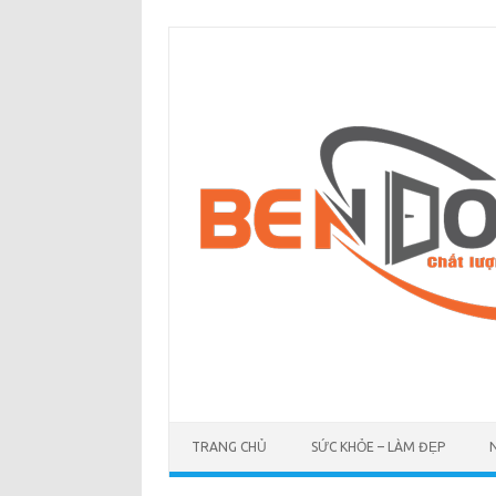
Skip
to
content
TRANG CHỦ
SỨC KHỎE – LÀM ĐẸP