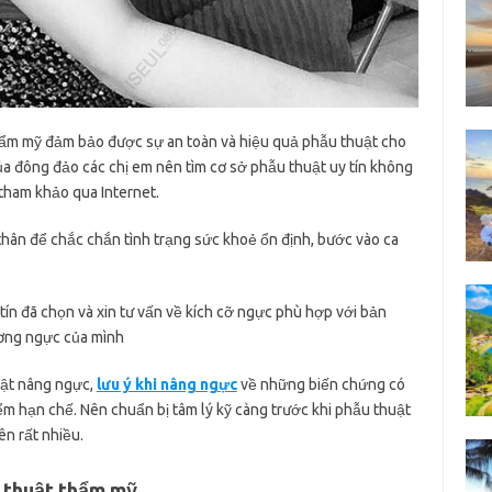
ẩm mỹ đảm bảo được sự an toàn và hiệu quả phẫu thuật cho
ủa đông đảo các chị em nên tìm cơ sở phẫu thuật uy tín không
 tham khảo qua Internet.
hân để chắc chắn tình trạng sức khoẻ ổn định, bước vào ca
ín đã chọn và xin tư vấn về kích cỡ ngực phù hợp với bản
ương ngực của mình
uật nâng ngực,
lưu ý khi nâng ngực
về những biến chứng có
ểm hạn chế. Nên chuẩn bị tâm lý kỹ càng trước khi phẫu thuật
ên rất nhiều.
u thuật thẩm mỹ