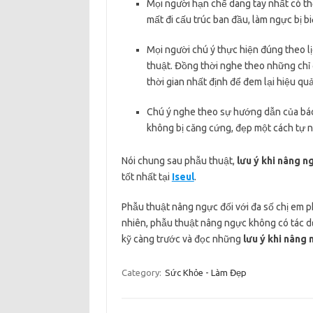
Mọi người hạn chế dang tay nhất có th
mất đi cấu trúc ban đầu, làm ngực bị
Mọi người chú ý thực hiện đúng theo lịc
thuật. Đồng thời nghe theo những chỉ
thời gian nhất định để đem lại hiệu quả
Chú ý nghe theo sự hướng dẫn của bá
không bị căng cứng, đẹp một cách tự n
Nói chung sau phẫu thuật,
lưu ý khi nâng n
tốt nhất tại
Iseul
.
Phẫu thuật nâng ngực đối với đa số chị em ph
nhiên, phẫu thuật nâng ngực không có tác dụ
kỹ càng trước và đọc những
lưu ý khi nâng
Category:
Sức Khỏe - Làm Đẹp