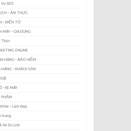
h Vụ SEO
LỊCH – ẨM THỰC
N – ĐIỆN TỬ
N MÁY – GIA DỤNG
n Thức
KETING ONLINE
N HÀNG – BẢO HIỂM
 HÀNG – KHÁCH SẠN
thất
Ô -XE MÁY
N PHẨM
 Khỏe – Làm Đẹp
i trang
ê Xe Du Lịch