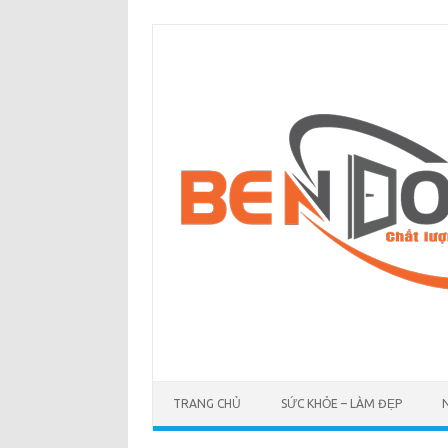
Skip
to
content
TRANG CHỦ
SỨC KHỎE – LÀM ĐẸP