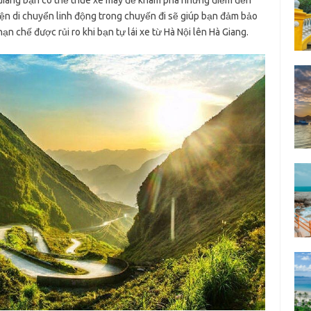
 Giang bạn có thể thuê xe máy để khám phá những điểm đến
iện di chuyển linh động trong chuyến đi sẽ giúp bạn đảm bảo
n chế được rủi ro khi bạn tự lái xe từ Hà Nội lên Hà Giang.