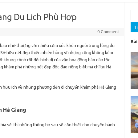
Tìm
ang Du Lịch Phù Hợp
kiế
cho:
2
0 Comment
Bài
i bao nhớ thương với nhiều cảm xúc khôn nguôi trong lòng du
 Sở hữu nét đẹp thiên nhiên hùng vĩ nhưng cũng không kém
t khung cảnh rất đỗi bình dị của văn hóa đồng bào dân tộc
ng khám phá những nét đẹp độc đáo riêng biệt mà chỉ tại Hà
in hữu ích về những phương tiện di chuyển khám phá Hà Giang
n Hà Giang
hia sẻ, thì những thông tin sau sẽ cần thiết cho chuyến hành