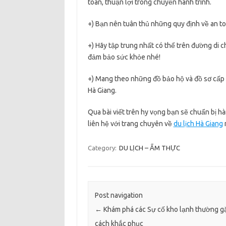
toàn, thuận lợi trong chuyến hành trình.
+) Bạn nên tuân thủ những quy định về an to
+) Hãy tập trung nhất có thể trên đường di c
đảm bảo sức khỏe nhé!
+) Mang theo những đồ bảo hộ và đồ sơ cấp c
Hà Giang.
Qua bài viết trên hy vọng bạn sẽ chuẩn bị h
liên hệ với trang chuyên về
du lịch Hà Giang
Category:
DU LỊCH – ẨM THỰC
Post navigation
←
Khám phá các Sự cố kho lạnh thường g
cách khắc phục