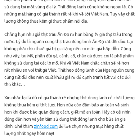
sử dụng tại một vùng địa lý. Thịt đông lạnh cũng không ngoại lệ. Có
những mặt hàng có giá thành rất rẻ khi về tới Việt Nam. Tuy vậy chất
lượng không thua kém gì thực phẩm nội địa.
Chẳng hạn như giá thịt trâu Ấn Độ rẻ hơn bằng ½ giá thịt trâu trong
nước. Lý do là nguồn cung thịt trâu đông lạnh Ấn Độ rất dồi dào. Lại
không phải chịu thuế giá trị gia tăng nên có mức giá hấp dẫn. Cũng
như vậy, tại Mỹ, phần đùi gà, cánh, cổ, chân gà được coi là phế phẩm
không sử dụng tại các lò mổ. Khi về Việt Nam chắc chắn sẽ rẻ hơn
rất nhiều so với thịt gà Việt. Thịt heo đông lạnh của Nga nguồn cung
cũng rất dồi dào nên xuất khẩu giá rẻ để cạnh tranh tốt với các đối
thủ khác…
Xin nhắc lại là dù có giá thành rẻ nhưng thit dong lanh có chất lượng
không thua kém gì thịt tươi. Hơn nữa còn đảm bảo an toàn vệ sinh
hơn khi được bảo quản đúng cách, giết mổ an toàn. Hãy có cái nhìn
đúng đắn hơn và yên tâm sử dụng thịt đông lạnh cho bữa ăn gia
đình. Ghé thăm
zinfood.com
để lựa chọn những mặt hàng chất
lượng nhất ngay hôm nay!