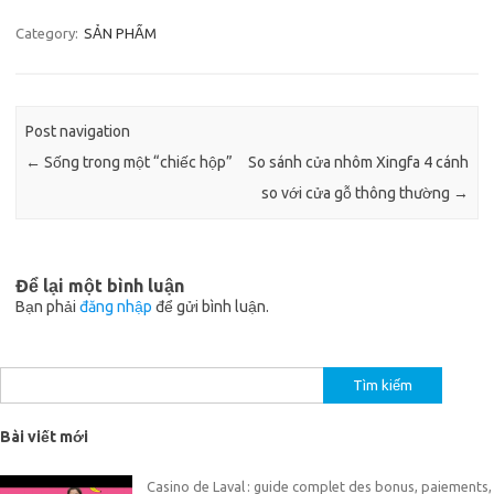
Category:
SẢN PHẨM
Post navigation
←
Sống trong một “chiếc hộp”
So sánh cửa nhôm Xingfa 4 cánh
so với cửa gỗ thông thường
→
Để lại một bình luận
Bạn phải
đăng nhập
để gửi bình luận.
Tìm
kiếm
cho:
Bài viết mới
Casino de Laval : guide complet des bonus, paiements,