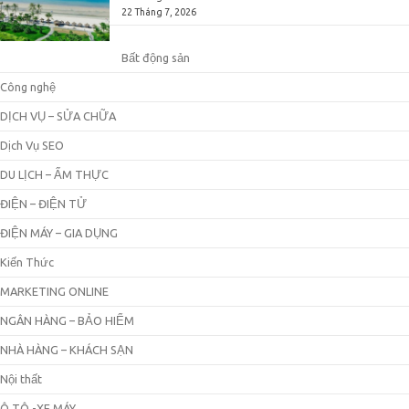
22 Tháng 7, 2026
Bất động sản
Công nghệ
DỊCH VỤ – SỬA CHỮA
Dịch Vụ SEO
DU LỊCH – ẨM THỰC
ĐIỆN – ĐIỆN TỬ
ĐIỆN MÁY – GIA DỤNG
Kiến Thức
MARKETING ONLINE
NGÂN HÀNG – BẢO HIỂM
NHÀ HÀNG – KHÁCH SẠN
Nội thất
Ô TÔ -XE MÁY