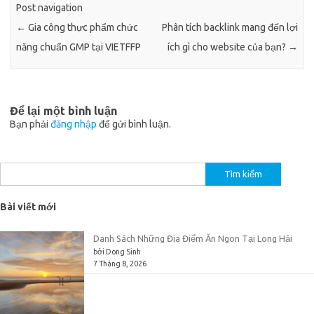
Post navigation
←
Gia công thực phẩm chức
Phân tích backlink mang đến lợi
năng chuẩn GMP tại VIETFFP
ích gì cho website của bạn?
→
Để lại một bình luận
Bạn phải
đăng nhập
để gửi bình luận.
Tìm
kiếm
cho:
Bài viết mới
Danh Sách Những Địa Điểm Ăn Ngon Tại Long Hải
bởi Dong Sinh
7 Tháng 8, 2026