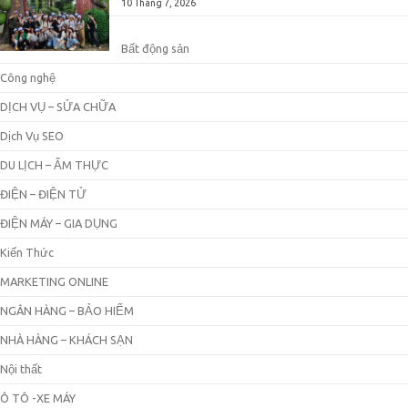
10 Tháng 7, 2026
Bất động sản
Công nghệ
DỊCH VỤ – SỬA CHỮA
Dịch Vụ SEO
DU LỊCH – ẨM THỰC
ĐIỆN – ĐIỆN TỬ
ĐIỆN MÁY – GIA DỤNG
Kiến Thức
MARKETING ONLINE
NGÂN HÀNG – BẢO HIỂM
NHÀ HÀNG – KHÁCH SẠN
Nội thất
Ô TÔ -XE MÁY