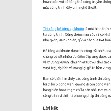
hoàn toàn với bê tông thô cứng truyền thống
mặt công trình đầy tính nghệ thuật.
Thi công bê tông áp khuôn
là một hình thức 
tại công trình. Cộng thêm màu sắc và có khả 
như gạch, đá tự nhiên, gỗ và các họa tiết ho
Bê tông áp khuôn được thi công rất nhiều các 
chúng có rất nhiều ưu điểm đáp ứng được các
và thường xuyên, chịu nhiệt tốt với thời tiế
vượt trội, độ bền và mang lại giá trị bền vữn
Bạn có thể nhìn thấy các công trình thi côn
lối đi bộ ở công viên, đường đi của công vi
hàng hiên hoặc thậm chí là sàn nhà. Bởi vẻ đ
công trình vì thế mà phương pháp thi công n
Lời kết