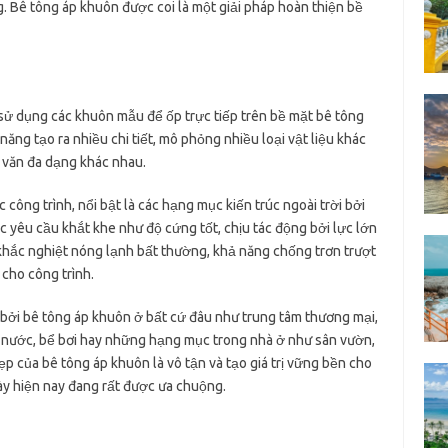
. Bê tông áp khuôn được coi là một giải pháp hoàn thiện bề
sử dụng các khuôn mẫu để ốp trực tiếp trên bề mặt bê tông
năng tạo ra nhiều chi tiết, mô phỏng nhiều loại vật liệu khác
a văn đa dạng khác nhau.
công trình, nổi bật là các hạng mục kiến trúc ngoài trời bởi
 yêu cầu khắt khe như độ cứng tốt, chịu tác động bởi lực lớn
t khắc nghiệt nóng lạnh bất thường, khả năng chống trơn trượt
g cho công trình.
g bởi bê tông áp khuôn ở bất cứ đâu như trung tâm thương mại,
ên nước, bể bơi hay những hạng mục trong nhà ở như sân vườn,
ẹp của bê tông áp khuôn là vô tận và tạo giá trị vững bền cho
ày hiện nay đang rất được ưa chuộng.