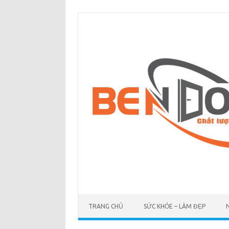
Skip
to
content
TRANG CHỦ
SỨC KHỎE – LÀM ĐẸP