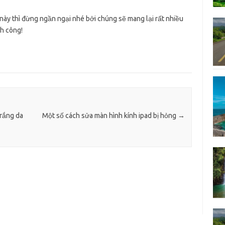
u này thì đừng ngần ngại nhé bởi chúng sẽ mang lại rất nhiều
nh công!
trắng da
Một số cách sửa màn hình kính ipad bị hỏng
→