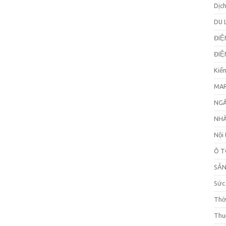
Dịc
DU 
ĐIỆ
ĐIỆ
Kiế
MAR
NGÂ
NHÀ
Nội 
Ô T
SẢ
Sức
Thờ
Thu