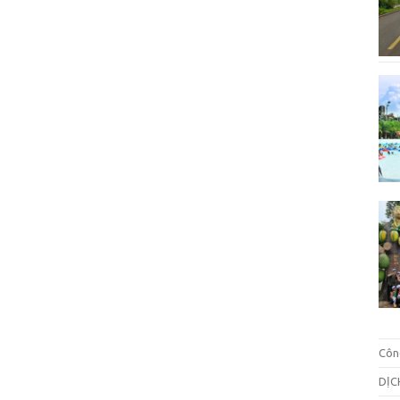
Côn
DỊC