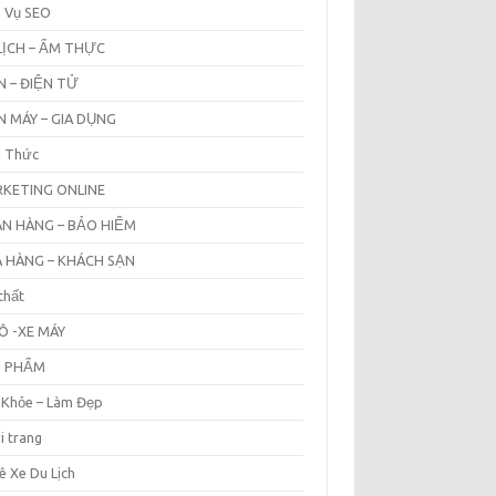
h Vụ SEO
LỊCH – ẨM THỰC
N – ĐIỆN TỬ
N MÁY – GIA DỤNG
n Thức
KETING ONLINE
N HÀNG – BẢO HIỂM
 HÀNG – KHÁCH SẠN
thất
Ô -XE MÁY
N PHẨM
 Khỏe – Làm Đẹp
i trang
ê Xe Du Lịch