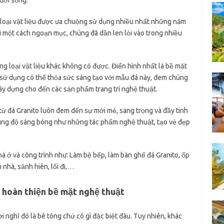
đời sống.
t loại vật liệu được ưa chuộng sử dụng nhiều nhất những năm
lại một cách ngoạn mục, chúng đã dần len lỏi vào trong nhiều
 loại vật liệu khác không có được. Điển hình nhất là bề mặt
 sử dụng có thể thỏa sức sáng tạo với mẫu đá này, đem chúng
y dựng cho đến các sản phẩm trang trí nghệ thuật.
ừ đá Granito luôn đem đến sự mới mẻ, sang trọng và đầy tinh
cùng độ sáng bóng như những tác phẩm nghệ thuật, tạo vẻ đẹp
à ở và công trình như: Làm bệ bếp, làm bàn ghế đá Granito, ốp
n nhà, sảnh hiên, lối đi,…
 hoàn thiện bề mặt nghệ thuật
i nghĩ đó là bê tông chứ có gì đặc biệt đâu. Tuy nhiên, khác