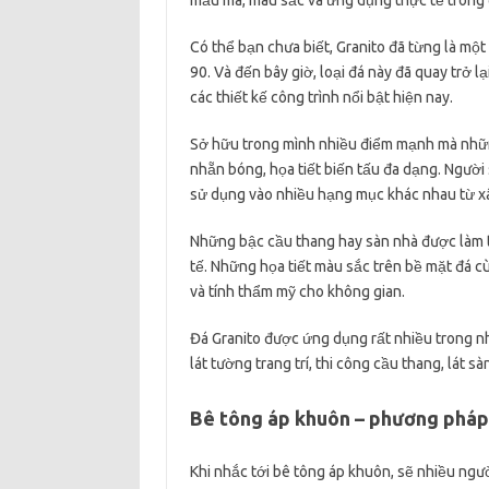
mẫu mã, màu sắc và ứng dụng thực tế trong 
Có thể bạn chưa biết, Granito đã từng là mộ
90. Và đến bây giờ, loại đá này đã quay trở 
các thiết kế công trình nổi bật hiện nay.
Sở hữu trong mình nhiều điểm mạnh mà những
nhẵn bóng, họa tiết biến tấu đa dạng. Người
sử dụng vào nhiều hạng mục khác nhau từ xâ
Những bậc cầu thang hay sàn nhà được làm t
tế. Những họa tiết màu sắc trên bề mặt đá 
và tính thẩm mỹ cho không gian.
Đá Granito được ứng dụng rất nhiều trong nh
lát tường trang trí, thi công cầu thang, lát sà
Bê tông áp khuôn – phương pháp
Khi nhắc tới bê tông áp khuôn, sẽ nhiều ngườ