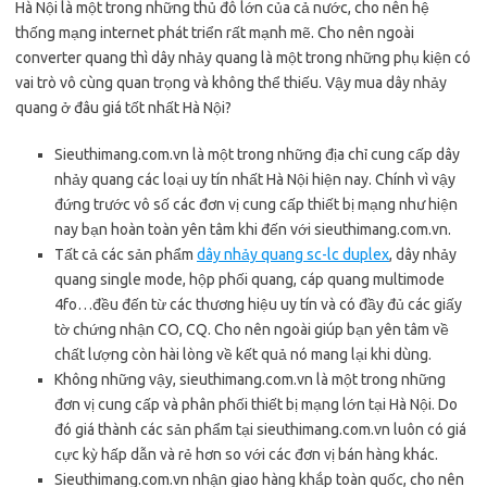
Hà Nội là một trong những thủ đô lớn của cả nước, cho nên hệ
thống mạng internet phát triển rất mạnh mẽ. Cho nên ngoài
converter quang thì dây nhảy quang là một trong những phụ kiện có
vai trò vô cùng quan trọng và không thể thiếu. Vậy mua dây nhảy
quang ở đâu giá tốt nhất Hà Nội?
Sieuthimang.com.vn là một trong những địa chỉ cung cấp dây
nhảy quang các loại uy tín nhất Hà Nội hiện nay. Chính vì vậy
đứng trước vô số các đơn vị cung cấp thiết bị mạng như hiện
nay bạn hoàn toàn yên tâm khi đến với sieuthimang.com.vn.
Tất cả các sản phẩm
dây nhảy quang sc-lc duplex
, dây nhảy
quang single mode, hộp phối quang, cáp quang multimode
4fo…đều đến từ các thương hiệu uy tín và có đầy đủ các giấy
tờ chứng nhận CO, CQ. Cho nên ngoài giúp bạn yên tâm về
chất lượng còn hài lòng về kết quả nó mang lại khi dùng.
Không những vậy, sieuthimang.com.vn là một trong những
đơn vị cung cấp và phân phối thiết bị mạng lớn tại Hà Nội. Do
đó giá thành các sản phẩm tại sieuthimang.com.vn luôn có giá
cực kỳ hấp dẫn và rẻ hơn so với các đơn vị bán hàng khác.
Sieuthimang.com.vn nhận giao hàng khắp toàn quốc, cho nên