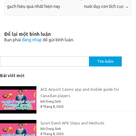
gạch hiệu quả nhất hiện nay
nuôi dạy con tích cực
→
Để lại một bình luận
Bạn phải
đăng nhập
để gửi bình luận.
Tìm
kiếm
cho:
Bài viết mới
ACE Airport Casino app and mobile guide for
Canadian players
bởi Dong Sinh
8 Tháng 8, 2026
Sport Event APK Steps and Methods
bởi Dong Sinh
8 Tháng 8, 2026