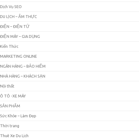
Dịch Vụ SEO
DU LỊCH – ẨM THỰC
ĐIỆN – ĐIỆN TỬ
ĐIỆN MÁY – GIA DỤNG
Kiến Thức
MARKETING ONLINE
NGÂN HÀNG – BẢO HIỂM
NHÀ HÀNG – KHÁCH SẠN
Nội thất
Ô TÔ -XE MÁY
SẢN PHẨM
Sức Khỏe – Làm Đẹp
Thời trang
Thuê Xe Du Lịch