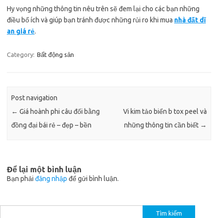
Hy vọng những thông tin nêu trên sẽ đem lại cho các bạn những
điều bổ ích và giúp bạn tránh được những rủi ro khi mua
nhà đất dĩ
an giá rẻ
.
Category:
Bất động sản
Post navigation
←
Giá hoành phi câu đối bằng
Vi kim tảo biển b tox peel và
đồng đại bái rẻ – đẹp – bền
những thông tin cần biết
→
Để lại một bình luận
Bạn phải
đăng nhập
để gửi bình luận.
Tìm