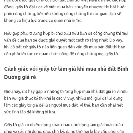
nên bởi theo quy định của Bộ luật Dân sự Việt Nam thì việc các hợp
đồng, giấy tờ đặt cọc về việc mua bán, chuyển nhượng thì bắt buộc
phải công chứng, bởi nếu không công chứng thì các giao dịch sẽ
không có hiệu lực trước cơ quan nhà nước.
Nếu gặp phải trường hợp bị chơi xấu nếu bạn đã công chứng thì mọi
vấn đề của bạn sẽ được giải quyết một cách rõ ràng nhất. Do vậy,
khi có bất cứ giấy tờ nào liên quan đến vấn đề mua bán đất thì bạn
cần phải tới các cơ quan chức năng để công chứng mọi giấy tờ.
Cảnh giác với giấy tờ làm giả khi mua nhà đất Bình
Dương giá rẻ
Điều này, rất hay gặp ở những trường hợp mua nhà đất giá rẻ vì nếu
bán với giá thực tế thì khá là cao vì vậy, nhiều môi giới đã lợi dụng
làm các giấy tờ giả để lừa người mua đất. Vì thế, bạn cần phải hết
sức tỉnh táo để không bị lừa.
Giấy tờ giả có nhiều dạng khác nhau như dạng làm giải hoàn toàn
phôi và các nội dung, dấu, chữ ký, dạng thứ hai là lấy cắp phôi của