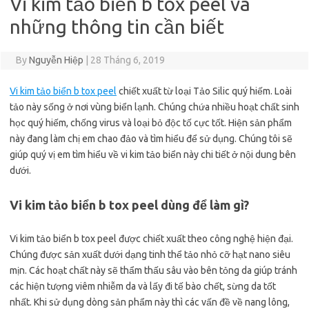
Vi kim tảo biển b tox peel và
những thông tin cần biết
By
Nguyễn Hiệp
|
28 Tháng 6, 2019
Vi kim tảo biển b tox peel
chiết xuất từ loại Tảo Silic quý hiếm. Loài
tảo này sống ở nơi vùng biển lạnh. Chúng chứa nhiều hoạt chất sinh
học quý hiếm, chống virus và loại bỏ độc tố cực tốt. Hiện sản phẩm
này đang làm chị em chao đảo và tìm hiểu để sử dụng. Chúng tôi sẽ
giúp quý vị em tìm hiểu về vi kim tảo biển này chi tiết ở nội dung bên
dưới.
Vi kim tảo biển b tox peel dùng để làm gì?
Vi kim tảo biển b tox peel được chiết xuất theo công nghệ hiện đại.
Chúng được sản xuất dưới dạng tinh thể tảo nhỏ cỡ hạt nano siêu
mịn. Các hoạt chất này sẽ thẩm thấu sâu vào bên tỏng da giúp tránh
các hiện tượng viêm nhiễm da và lấy đi tế bào chết, sừng da tốt
nhất. Khi sử dụng dòng sản phẩm này thì các vấn đề về nang lông,