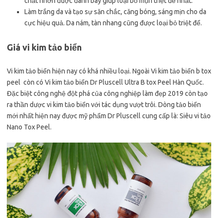
chất nhờn được đánh bay giúp loại bỏ mụn triệt để nhất.
Làm trắng da và tạo sự săn chắc, căng bóng, sáng mịn cho da
cực hiệu quả. Da nám, tàn nhang cũng được loại bỏ triệt để.
Giá vi kim tảo biển
Vi kim tảo biển hiện nay có khá nhiều loại. Ngoài Vi kim tảo biển b tox
peel còn có Vi kim tảo biển Dr Pluscell Ultra B tox Peel Hàn Quốc.
Đặc biệt công nghệ đột phá của công nghiệp làm đẹp 2019 còn tạo
ra thần dược vi kim tảo biển với tác dụng vượt trôi. Dòng tảo biển
mới nhất hiện nay được mỹ phẩm Dr Pluscell cung cấp là: Siêu vi tảo
Nano Tox Peel.